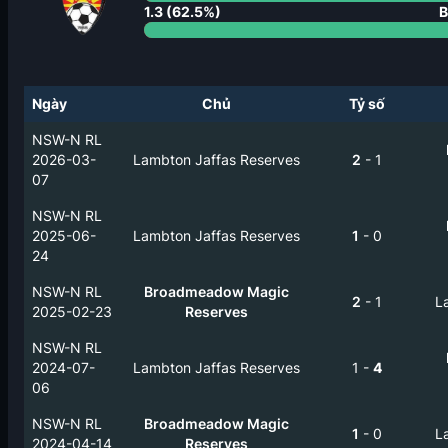
1.3
(
62.5
%)
B
Ngày
Chủ
Tỷ số
NSW-N RL
2026-03-
Lambton Jaffas Reserves
2
-
1
07
NSW-N RL
2025-06-
Lambton Jaffas Reserves
1
-
0
24
NSW-N RL
Broadmeadow Magic
2
-
1
L
2025-02-23
Reserves
NSW-N RL
2024-07-
Lambton Jaffas Reserves
1
-
4
06
NSW-N RL
Broadmeadow Magic
1
-
0
L
2024-04-14
Reserves