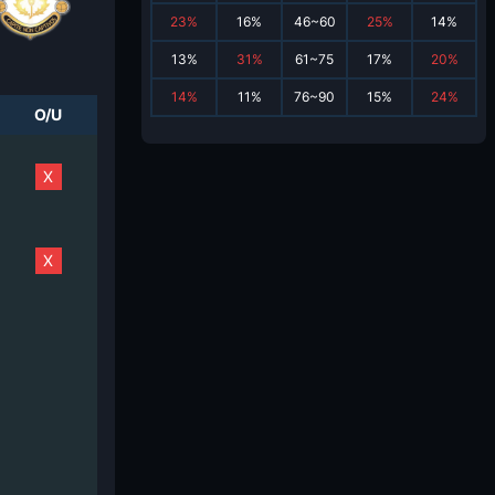
23
%
16
%
46~60
25
%
14
%
13
%
31
%
61~75
17
%
20
%
14
%
11
%
76~90
15
%
24
%
O/U
X
X