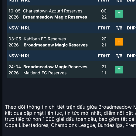
10-05
Charlestown Azzurri Reserves
0
0
T
2026
Broadmeadow Magic Reserves
2
2
NSW-N RL
FT/HT
T/B
DHP
03-05
Kahibah FC Reserves
2
0
H
2026
Broadmeadow Magic Reserves
2
1
NSW-N RL
FT/HT
T/B
DHP
24-04
Broadmeadow Magic Reserves
2
1
T
2026
Maitland FC Reserves
1
1
Theo dõi thông tin chi tiết trận đấu giữa Broadmeadow 
kết quả cập nhật liên tục, tin tức mới nhất, điểm nổi bật
trực tiếp từ hơn 1.000 giải đấu toàn cầu, bao gồm tất cả
Copa Libertadores, Champions League, Bundesliga, Prem