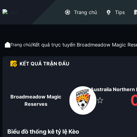
Trang chủ
Tips
/
Kết quả trực tuyến Broadmeadow Magic Reser
Trang chủ
KẾT QUẢ TRẬN ĐẤU
Australia Norther
Broadmeadow Magic
Reserves
Biểu đồ thống kê tỷ lệ Kèo