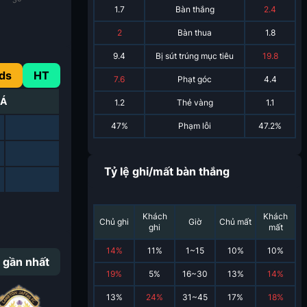
1.7
Bàn thắng
2.4
2
Bàn thua
1.8
9.4
Bị sút trúng mục tiêu
19.8
ds
HT
7.6
Phạt góc
4.4
 Á
1.2
Thẻ vàng
1.1
47%
Phạm lỗi
47.2%
Tỷ lệ ghi/mất bàn thắng
Khách
Khách
Chủ ghi
Giờ
Chủ mất
ghi
mất
14
%
11
%
1~15
10
%
10
%
 gần nhất
19
%
5
%
16~30
13
%
14
%
13
%
24
%
31~45
17
%
18
%