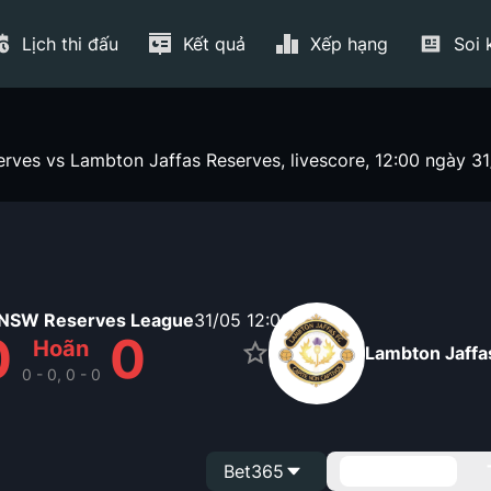
Lịch thi đấu
Kết quả
Xếp hạng
Soi 
ves vs Lambton Jaffas Reserves, livescore, 12:00 ngày 3
n NSW Reserves League
31/05
12:00
0
0
Hoãn
Lambton Jaffa
0 - 0, 0 - 0
Bet365
Handicap