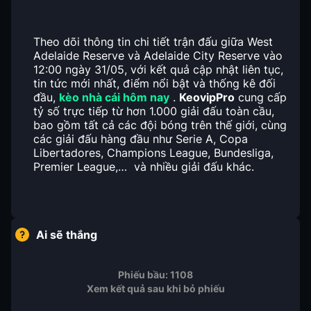
Theo dõi thông tin chi tiết trận đấu giữa West
Adelaide Reserve và Adelaide City Reserve vào
12:00 ngày 31/05, với kết quả cập nhật liên tục,
tin tức mới nhất, điểm nổi bật và thống kê đối
đầu,
kèo nhà cái hôm nay
.
KeovipPro
cung cấp
tỷ số trực tiếp từ hơn 1.000 giải đấu toàn cầu,
bao gồm tất cả các đội bóng trên thế giới, cùng
các giải đấu hàng đầu như Serie A, Copa
Libertadores, Champions League, Bundesliga,
Premier League,… và nhiều giải đấu khác.
Ai sẽ thắng
Phiếu bầu:
1108
Xem kết quả sau khi bỏ phiếu