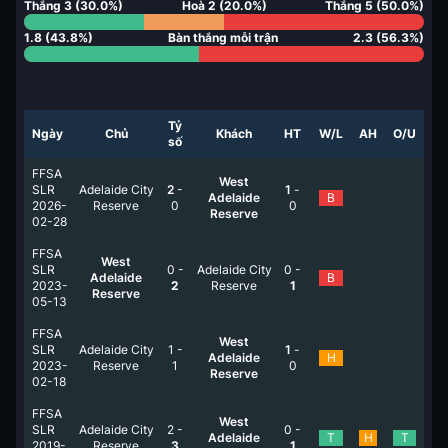
Thắng
3
(
30.0
%)
Hoà
2
(
20.0
%)
Thắng
5
(
50.0
%)
1.8
(
43.8
%)
Bàn thắng mỗi trận
2.3
(
56.3
%)
Tỷ
Ngày
Chủ
Khách
HT
W/L
AH
O/U
số
FFSA
West
SLR
Adelaide City
2
-
1
-
Adelaide
B
2026-
Reserve
0
0
Reserve
02-28
FFSA
West
SLR
0
-
Adelaide City
0
-
Adelaide
B
2023-
2
Reserve
1
Reserve
05-13
FFSA
West
SLR
Adelaide City
1
-
1
-
Adelaide
H
2023-
Reserve
1
0
Reserve
02-18
FFSA
West
SLR
Adelaide City
2
-
0
-
Adelaide
T
H
T
2019-
Reserve
3
1