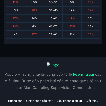
11
%
10
%
16~30
9
%
10
%
13
%
20
%
31~45
17
%
27
%
27
%
20
%
46~60
19
%
15
%
19
%
4
%
61~75
25
%
13
%
14
%
27
%
76~90
21
%
22
%
Keovip – Trang chuyên cung cấp tỷ lệ
kèo nhà cái
các
giải đấu. Được cấp phép bởi các tổ chức quốc tế như
Isle of Man Gambling Supervision Commission
Hướng dẫn
Chính sách bảo mật
Điều khoản dịch vụ
Giới thiệu