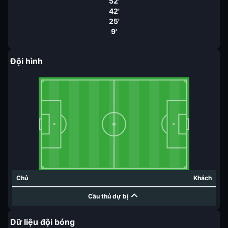
52'
42'
25'
9'
Đội hình
Chủ
Khách
Cầu thủ dự bị
Dữ liệu đội bóng