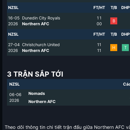
NZSL
FT/HT
T/B
DHP
16-05
Dunedin City Royals
1
1
B
2026
Northern AFC
0
0
NZSL
FT/HT
T/B
DHP
27-04
Christchurch United
1
1
H
T
2026
Northern AFC
1
1
3 TRẬN SẮP TỚI
NZSL
Các
Nomads
06-06
2026
Northern AFC
Theo dõi thông tin chi tiết trận đấu giữa Northern AFC và