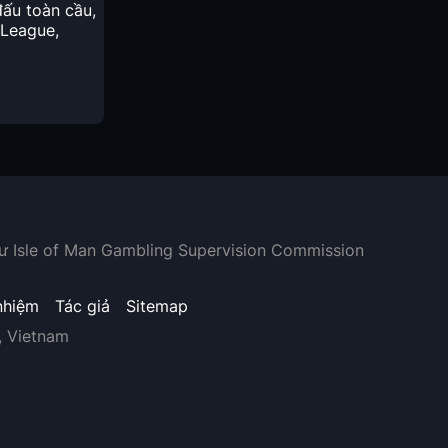
đấu toàn cầu,
 League,
hư Isle of Man Gambling Supervision Commission
nhiệm
Tác giả
Sitemap
, Vietnam