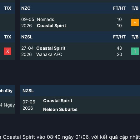
T/X
NZC
FT/HT
T/B
09-05
Nomads
1
0
H
2026
Coastal Spirit
1
0
T/X
NZSL
FT/HT
T/B
27-04
Coastal Spirit
4
0
X
T
2026
Wanaka AFC
2
0
h đây
NZSL
Coastal Spirit
07-06
4
Ngày
2026
Nelson Suburbs
 Coastal Spirit vào 08:40 ngày 01/06, với kết quả cập nhật l