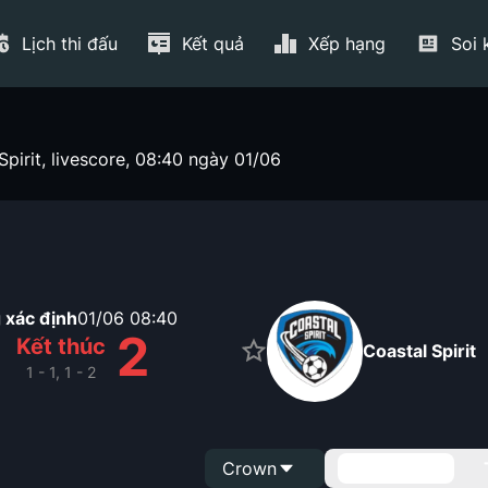
Lịch thi đấu
Kết quả
Xếp hạng
Soi 
pirit, livescore, 08:40 ngày 01/06
 xác định
01/06
08:40
1
2
Kết thúc
Coastal Spirit
1 - 1, 1 - 2
Crown
Handicap