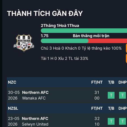
THÀNH TÍCH GẦN ĐÂY
2
Thắng
1
Hoà
1
Thua
1.75
Bàn thắng mỗi trận
Chủ
3
Hoà
0
Khách
0
Tỷ lệ thắng kèo
100
%
Tài
1
H
0
Xỉu
2
TL tài
33
%
NZC
FT/HT
T/B
DHP
30-05
Northern AFC
3
1
T
T
2026
Wanaka AFC
0
0
NZSL
FT/HT
T/B
DHP
23-05
Northern AFC
3
2
T
T
2026
Selwyn United
1
0