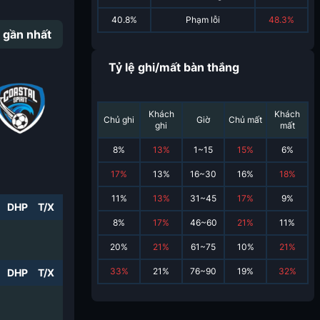
40.8%
Phạm lỗi
48.3%
 gần nhất
Tỷ lệ ghi/mất bàn thắng
Khách
Khách
Chủ ghi
Giờ
Chủ mất
ghi
mất
8
%
13
%
1~15
15
%
6
%
17
%
13
%
16~30
16
%
18
%
11
%
13
%
31~45
17
%
9
%
DHP
T/X
8
%
17
%
46~60
21
%
11
%
20
%
21
%
61~75
10
%
21
%
33
%
21
%
76~90
19
%
32
%
DHP
T/X