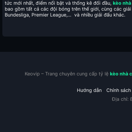
tức mới nhất, điểm nổi bật và thống kê đối đầu,
kèo nhà 
bao gồm tất cả các đội bóng trên thế giới, cùng các gi
Bundesliga, Premier League,… và nhiều giải đấu khác.
Keovip – Trang chuyên cung cấp tỷ lệ
kèo nhà c
Hướng dẫn
Chính sách
Địa chỉ: