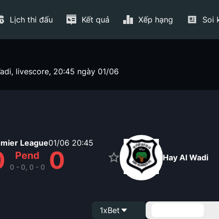
Lịch thi đấu
Kết quả
Xếp hạng
Soi 
adi, livescore, 20:45 ngày 01/06
emier League
01/06
20:45
0
0
Pend
Hay Al Wadi
0 - 0, 0 - 0
1xBet
Handicap