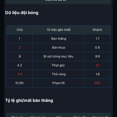
Dữ liệu đội bóng
Chủ
10 trận gần nhất
Khách
1
Bàn thắng
1.7
2
Bàn thua
0.6
8
Bị sút trúng mục tiêu
8.6
4.2
Phạt góc
5.1
3.6
Thẻ vàng
1.8
51.6%
Phạm lỗi
55%
Tỷ lệ ghi/mất bàn thắng