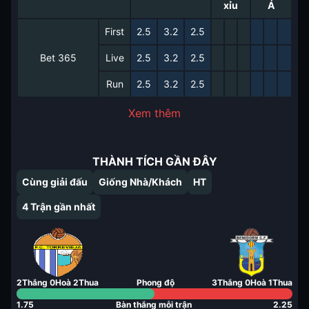
xỉu
Á
First
2.5
3.2
2.5
Bet 365
Live
2.5
3.2
2.5
Run
2.5
3.2
2.5
Xem thêm
THÀNH TÍCH GẦN ĐÂY
Cùng giải đấu
Giống Nhà/Khách
HT
4
Trận gần nhất
2
Thắng
0
Hoà
2
Thua
Phong độ
3
Thắng
0
Hoà
1
Thua
1.75
Bàn thắng mỗi trận
2.25