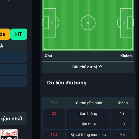
ds
HT
 Á
Chủ
Khách
Cầu thủ dự bị
Dữ liệu đội bóng
Chủ
10 trận gần nhất
Khách
2.1
Bàn thắng
1.3
 gần nhất
2.3
Bàn thua
1.8
13.1
Bị sút trúng mục tiêu
9.4