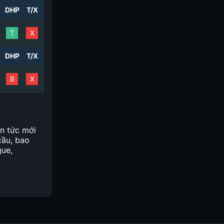
DHP
T/X
T
X
DHP
T/X
B
X
in tức mới
cầu, bao
gue,