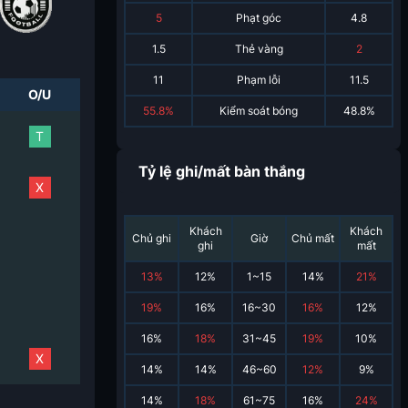
5
Phạt góc
4.8
1.5
Thẻ vàng
2
11
Phạm lỗi
11.5
O/U
55.8%
Kiểm soát bóng
48.8%
T
Tỷ lệ ghi/mất bàn thắng
X
Khách
Khách
Chủ ghi
Giờ
Chủ mất
ghi
mất
13
%
12
%
1~15
14
%
21
%
19
%
16
%
16~30
16
%
12
%
16
%
18
%
31~45
19
%
10
%
X
14
%
14
%
46~60
12
%
9
%
14
%
18
%
61~75
16
%
24
%