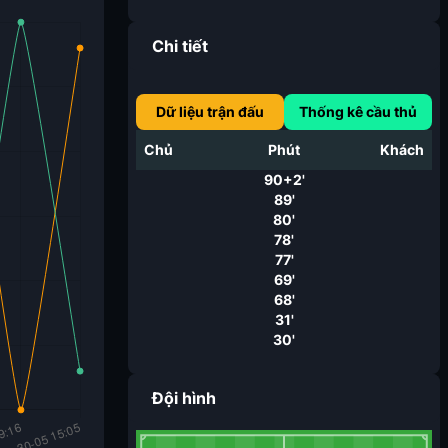
Chi tiết
Dữ liệu trận đấu
Thống kê cầu thủ
Chủ
Phút
Khách
90+2'
89'
80'
78'
77'
69'
68'
31'
30'
Đội hình