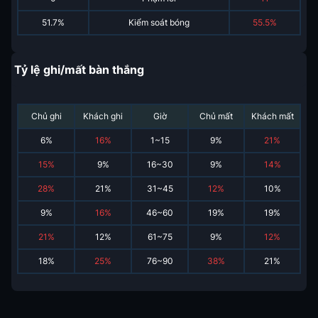
51.7%
Kiểm soát bóng
55.5%
Tỷ lệ ghi/mất bàn thắng
Chủ ghi
Khách ghi
Giờ
Chủ mất
Khách mất
6
%
16
%
1~15
9
%
21
%
15
%
9
%
16~30
9
%
14
%
28
%
21
%
31~45
12
%
10
%
9
%
16
%
46~60
19
%
19
%
21
%
12
%
61~75
9
%
12
%
18
%
25
%
76~90
38
%
21
%