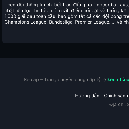
Theo dõi thông tin chi tiết trận đấu giữa Concordia Lau
nhật liên tục, tin tức mới nhất, điểm nổi bật và thống kê
1.000 giải đấu toàn cầu, bao gồm tất cả các đội bóng trê
Champions League, Bundesliga, Premier League,… và nhi
Keovip – Trang chuyên cung cấp tỷ lệ
kèo nhà c
Hướng dẫn
Chính sách
Địa chỉ: