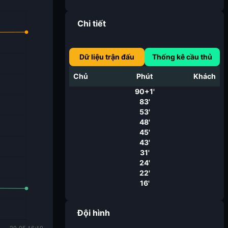
Chi tiết
Dữ liệu trận đấu
Thống kê cầu thủ
Chủ
Phút
Khách
90+1'
83'
53'
48'
45'
43'
31'
24'
22'
16'
Đội hình