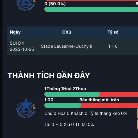
0
(
50.0
%)
B
Ngày
Chủ
Tỷ số
SUI D4
Stade Lausanne-Ouchy II
1
-
0
2025-10-25
THÀNH TÍCH GẦN ĐÂY
1
Thắng
1
Hoà
2
Thua
1.00
Bàn thắng mỗi trận
Chủ
0
Hoà
0
Khách
0
Tỷ lệ thắng kèo
0
%
Tài
0
H
0
Xỉu
0
TL tài
0
%