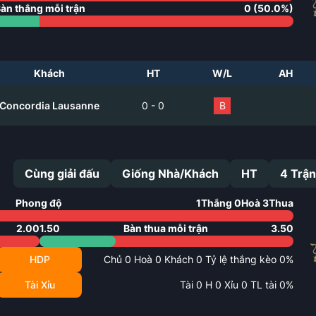
àn thắng mỗi trận
0
(
50.0
%)
Khách
HT
W/L
AH
Concordia Lausanne
0
-
0
B
Cùng giải đấu
Giống Nhà/Khách
HT
4
Trận
Phong độ
1
Thắng
0
Hoà
3
Thua
2.00
1.50
Bàn thua mỗi trận
3.50
HDP
Chủ
0
Hoà
0
Khách
0
Tỷ lệ thắng kèo
0
%
Tài Xỉu
Tài
0
H
0
Xỉu
0
TL tài
0
%