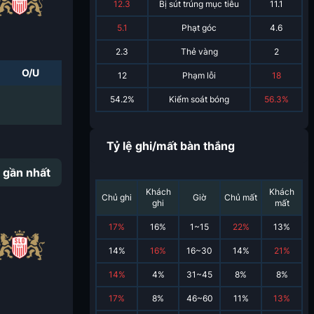
12.3
Bị sút trúng mục tiêu
11.1
5.1
Phạt góc
4.6
2.3
Thẻ vàng
2
O/U
12
Phạm lỗi
18
54.2%
Kiểm soát bóng
56.3%
Tỷ lệ ghi/mất bàn thắng
 gần nhất
Khách
Khách
Chủ ghi
Giờ
Chủ mất
ghi
mất
17
%
16
%
1~15
22
%
13
%
14
%
16
%
16~30
14
%
21
%
14
%
4
%
31~45
8
%
8
%
17
%
8
%
46~60
11
%
13
%