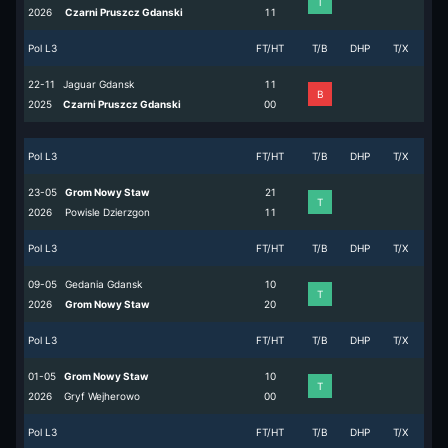
T
2026
Czarni Pruszcz Gdanski
1
1
Pol L3
FT/HT
T/B
DHP
T/X
22-11
Jaguar Gdansk
1
1
B
2025
Czarni Pruszcz Gdanski
0
0
Pol L3
FT/HT
T/B
DHP
T/X
23-05
Grom Nowy Staw
2
1
T
2026
Powisle Dzierzgon
1
1
Pol L3
FT/HT
T/B
DHP
T/X
09-05
Gedania Gdansk
1
0
T
2026
Grom Nowy Staw
2
0
Pol L3
FT/HT
T/B
DHP
T/X
01-05
Grom Nowy Staw
1
0
T
2026
Gryf Wejherowo
0
0
Pol L3
FT/HT
T/B
DHP
T/X