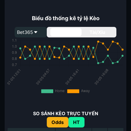
Biểu đồ thống kê tỷ lệ Kèo
Bet365
Handicap
Tài/Xỉu
SO SÁNH KÈO TRỰC TUYẾN
Odds
HT