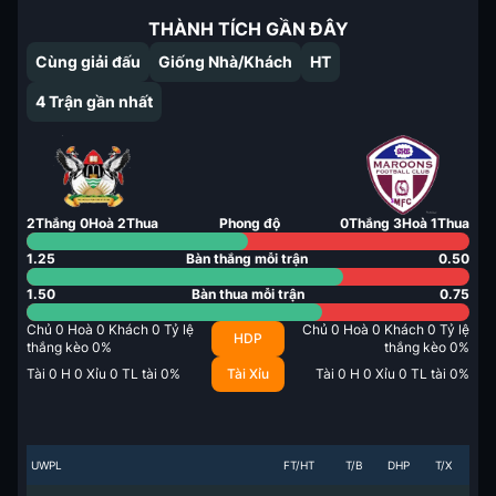
THÀNH TÍCH GẦN ĐÂY
Cùng giải đấu
Giống Nhà/Khách
HT
4
Trận gần nhất
2
Thắng
0
Hoà
2
Thua
Phong độ
0
Thắng
3
Hoà
1
Thua
1.25
Bàn thắng mỗi trận
0.50
1.50
Bàn thua mỗi trận
0.75
Chủ
0
Hoà
0
Khách
0
Tỷ lệ
Chủ
0
Hoà
0
Khách
0
Tỷ lệ
HDP
thắng kèo
0
%
thắng kèo
0
%
Tài
0
H
0
Xỉu
0
TL tài
0
%
Tài Xỉu
Tài
0
H
0
Xỉu
0
TL tài
0
%
UWPL
FT/HT
T/B
DHP
T/X