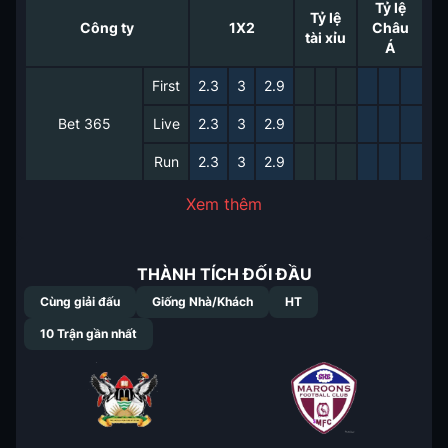
Tỷ lệ
Tỷ lệ
Công ty
1X2
Châu
tài xỉu
Á
First
2.3
3
2.9
Bet 365
Live
2.3
3
2.9
Run
2.3
3
2.9
Xem thêm
THÀNH TÍCH ĐỐI ĐẦU
Cùng giải đấu
Giống Nhà/Khách
HT
10
Trận gần nhất