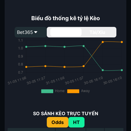
Biểu đồ thống kê tỷ lệ Kèo
Bet365
Handicap
Tài/Xỉu
SO SÁNH KÈO TRỰC TUYẾN
Odds
HT