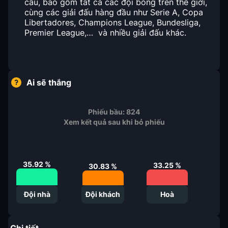
cầu, bao gồm tất cả các đội bóng trên thế giới,
cùng các giải đấu hàng đầu như Serie A, Copa
Libertadores, Champions League, Bundesliga,
Premier League,… và nhiều giải đấu khác.
Ai sẽ thắng
Phiếu bầu:
824
Xem kết quả sau khi bỏ phiếu
35.92
%
33.25
%
30.83
%
Đội nhà
Đội khách
Hoà