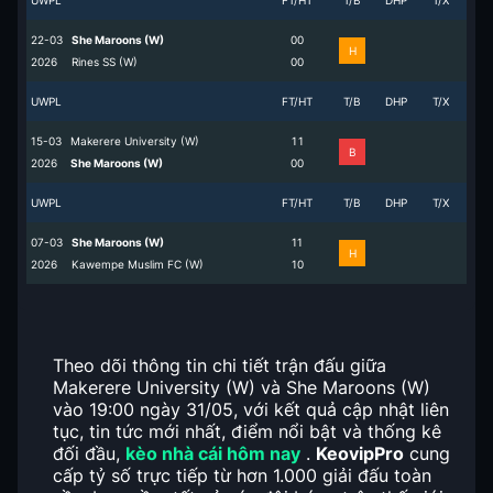
UWPL
FT/HT
T/B
DHP
T/X
22-03
She Maroons (W)
0
0
H
2026
Rines SS (W)
0
0
UWPL
FT/HT
T/B
DHP
T/X
15-03
Makerere University (W)
1
1
B
2026
She Maroons (W)
0
0
UWPL
FT/HT
T/B
DHP
T/X
07-03
She Maroons (W)
1
1
H
2026
Kawempe Muslim FC (W)
1
0
Theo dõi thông tin chi tiết trận đấu giữa
Makerere University (W) và She Maroons (W)
vào 19:00 ngày 31/05, với kết quả cập nhật liên
tục, tin tức mới nhất, điểm nổi bật và thống kê
đối đầu,
kèo nhà cái hôm nay
.
KeovipPro
cung
cấp tỷ số trực tiếp từ hơn 1.000 giải đấu toàn