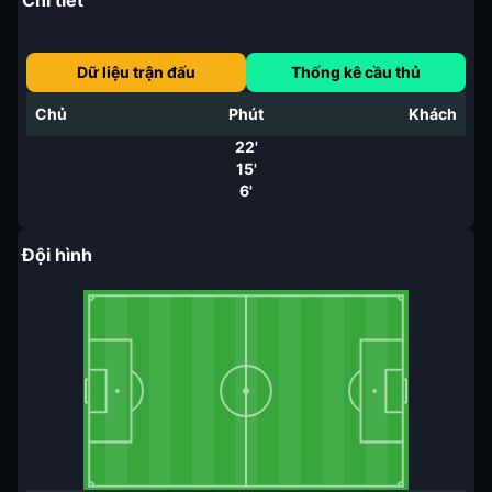
Chi tiết
Dữ liệu trận đấu
Thống kê cầu thủ
Chủ
Phút
Khách
22'
15'
6'
Đội hình