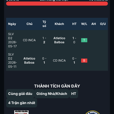
Tỷ
Ngày
Chủ
Khách
HT
W/L
AH
O/U
số
SLV
D2
1
-
Atletico
1
-
CD INCA
T
2026-
2
Balboa
0
05-17
SLV
D2
Atletico
0
-
0
-
CD INCA
B
2026-
Balboa
1
1
05-11
THÀNH TÍCH GẦN ĐÂY
Cùng giải đấu
Giống Nhà/Khách
HT
4
Trận gần nhất