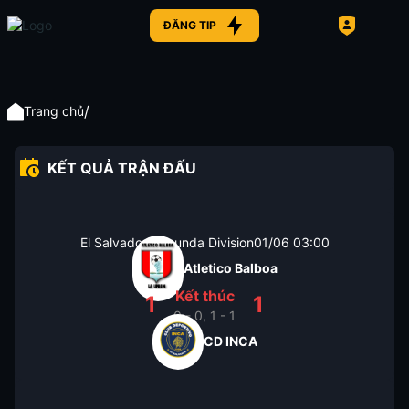
ĐĂNG TIP
/
Trang chủ
KẾT QUẢ TRẬN ĐẤU
El Salvador Segunda Division
01/06
03:00
Atletico Balboa
Kết thúc
1
1
0 - 0, 1 - 1
CD INCA