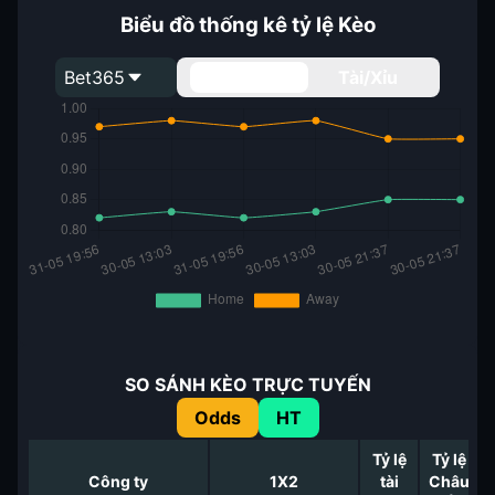
Biểu đồ thống kê tỷ lệ Kèo
Bet365
Handicap
Tài/Xỉu
SO SÁNH KÈO TRỰC TUYẾN
Odds
HT
Tỷ lệ
Tỷ lệ
Công ty
1X2
tài
Châu