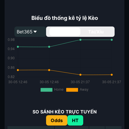
Biểu đồ thống kê tỷ lệ Kèo
Bet365
Handicap
Tài/Xỉu
SO SÁNH KÈO TRỰC TUYẾN
Odds
HT