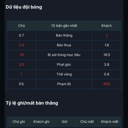
Dữ liệu đội bóng
Chủ
10 trận gần nhất
Khách
0.7
Bàn thắng
2
2.3
Bàn thua
1.6
19
Bị sút trúng mục tiêu
16.5
5.5
Phạt góc
3.8
1
Thẻ vàng
0.6
0%
Phạm lỗi
49%
Tỷ lệ ghi/mất bàn thắng
Chủ ghi
Khách ghi
Giờ
Chủ mất
Khách mất