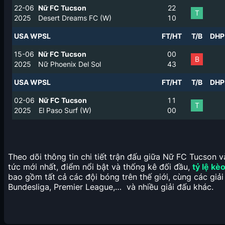
22-06
Nữ FC Tucson
2
2
T
2025
Desert Dreams FC (W)
1
0
USA WPSL
FT/HT
T/B
DHP
15-06
Nữ FC Tucson
0
0
B
2025
Nữ Phoenix Del Sol
4
3
USA WPSL
FT/HT
T/B
DHP
02-06
Nữ FC Tucson
1
1
T
2025
El Paso Surf (W)
0
0
Theo dõi thông tin chi tiết trận đấu giữa Nữ FC Tucson v
tức mới nhất, điểm nổi bật và thống kê đối đầu,
tỷ lệ kè
bao gồm tất cả các đội bóng trên thế giới, cùng các gi
Bundesliga, Premier League,… và nhiều giải đấu khác.