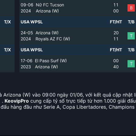
09-06
Nữ FC Tucson
1
1
B
2024
Arizona (W)
0
0
T/X
USA WPSL
FT/HT
T/B
24-05
Arizona (W)
2
0
T
2024
Royals AZ FC (W)
1
1
T/X
USA WPSL
FT/HT
T/B
17-06
El Paso Surf (W)
0
0
T
2023
Arizona (W)
4
0
à Arizona (W) vào 09:00 ngày 01/06, với kết quả cập nhật li
o
.
KeovipPro
cung cấp tỷ số trực tiếp từ hơn 1.000 giải đấu
ải đấu hàng đầu như Serie A, Copa Libertadores, Champions