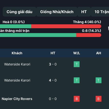
Cùng giải đấu
Giống Nhà/Khách
HT
10
Trận
Hoà
0
(
0.0
%)
Thắng
4
(
40.0
%)
àn thắng mỗi trận
0.6
(
14.3
%)
Khách
HT
W/L
AH
Waterside Karori
3
-
0
T
Waterside Karori
4
-
0
T
T
Napier City Rovers
0
-
0
B
B