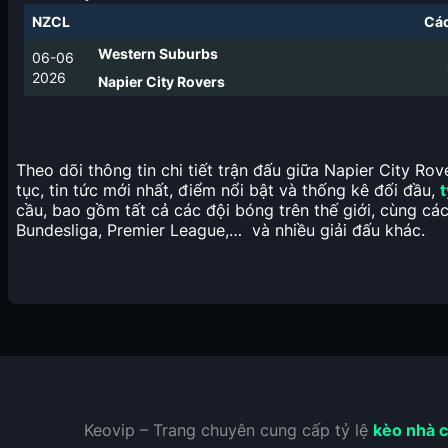
NZCL
Các
Western Suburbs
06-06
2026
Napier City Rovers
Theo dõi thông tin chi tiết trận đấu giữa Napier City Ro
tục, tin tức mới nhất, điểm nổi bật và thống kê đối đầu,
t
cầu, bao gồm tất cả các đội bóng trên thế giới, cùng c
Bundesliga, Premier League,… và nhiều giải đấu khác.
Keovip – Trang chuyên cung cấp tỷ lệ
kèo nhà c