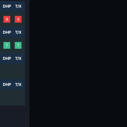
DHP
T/X
B
X
DHP
T/X
T
T
DHP
T/X
DHP
T/X