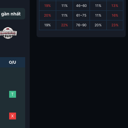
19
%
11
%
46~60
11
%
13
%
 gần nhất
20
%
11
%
61~75
11
%
16
%
19
%
22
%
76~90
20
%
23
%
O/U
T
X