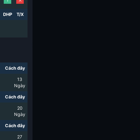
DHP
T/X
Cách đây
13
Ngày
Cách đây
20
Ngày
Cách đây
27