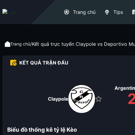
Trang chủ
Tips
/
Kết quả trực tuyến Claypole vs Deportivo Mu
Trang chủ
KẾT QUẢ TRẬN ĐẤU
Argentin
Claypole
Biểu đồ thống kê tỷ lệ Kèo