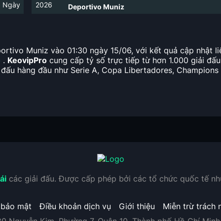
Ngày
2026
Deportivo Muniz
ortivo Muniz vào 01:30 ngày 15/06, với kết quả cập nhật liê
o
.
KeovipPro
cung cấp tỷ số trực tiếp từ hơn 1.000 giải đấu
ải đấu hàng đầu như Serie A, Copa Libertadores, Champions
ái
các giải đấu. Được cấp phép bởi các tổ chức quốc tế n
 bảo mật
Điều khoản dịch vụ
Giới thiệu
Miễn trừ trách 