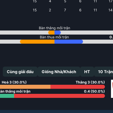
15
4
5
6
11
17
15
2
7
6
11
14
Bàn thắng mỗi trận
Bàn thua mỗi trận
0
Cùng giải đấu
Giống Nhà/Khách
HT
10
Trận
Hoà
3
(
30.0
%)
Thắng
3
(
30.0
%)
àn thắng mỗi trận
0.4
(
50.0
%)