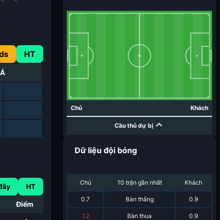
ds
HT
 Á
Chủ
Khách
Cầu thủ dự bị
Dữ liệu đội bóng
Chủ
10 trận gần nhất
Khách
đây
HT
0.7
Bàn thắng
0.9
i
Điểm
1.2
Bàn thua
0.9