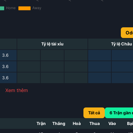
Od
Tỷ lệ tài xỉu
Tỷ lệ Châu
3.6
3.6
3.6
Xem thêm
Tất cả
6
Trận gần 
Trận
Thắng
Hoà
Thua
Vào
Bạ