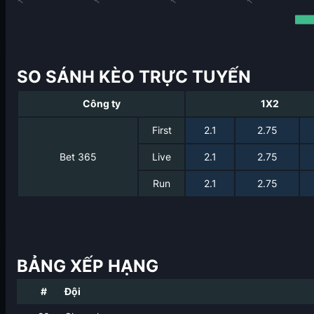
SO SÁNH KÈO TRỰC TUYẾN
Công ty
1X2
First
2.1
2.75
Bet 365
Live
2.1
2.75
Run
2.1
2.75
BẢNG XẾP HẠNG
#
Đội