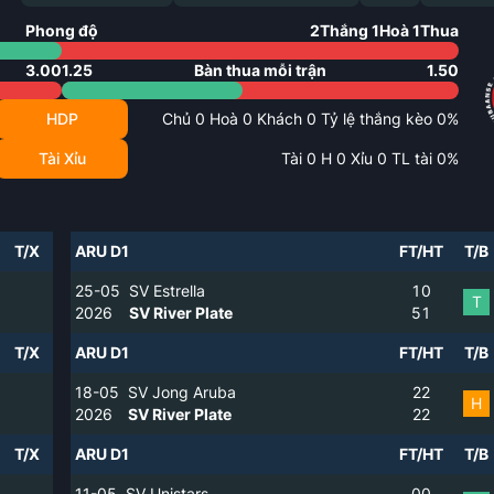
Phong độ
2
Thắng
1
Hoà
1
Thua
3.00
1.25
Bàn thua mỗi trận
1.50
HDP
Chủ
0
Hoà
0
Khách
0
Tỷ lệ thắng kèo
0
%
Tài Xỉu
Tài
0
H
0
Xỉu
0
TL tài
0
%
T/X
ARU D1
FT/HT
T/B
25-05
SV Estrella
1
0
T
2026
SV River Plate
5
1
T/X
ARU D1
FT/HT
T/B
18-05
SV Jong Aruba
2
2
H
2026
SV River Plate
2
2
T/X
ARU D1
FT/HT
T/B
11-05
SV Unistars
0
0