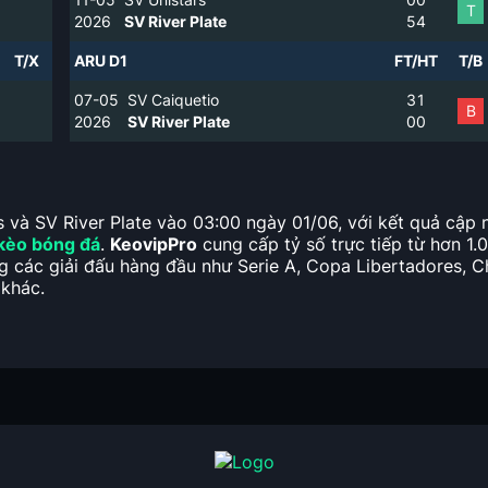
T
2026
SV River Plate
5
4
T/X
ARU D1
FT/HT
T/B
07-05
SV Caiquetio
3
1
B
2026
SV River Plate
0
0
rs và SV River Plate vào 03:00 ngày 01/06, với kết quả cập n
 kèo bóng đá
.
KeovipPro
cung cấp tỷ số trực tiếp từ hơn 1.
ng các giải đấu hàng đầu như Serie A, Copa Libertadores, 
 khác.