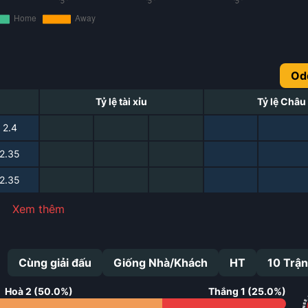
Od
Tỷ lệ tài xỉu
Tỷ lệ Châu
2.4
2.35
2.35
Xem thêm
Cùng giải đấu
Giống Nhà/Khách
HT
10
Trận
Hoà
2
(
50.0
%)
Thắng
1
(
25.0
%)