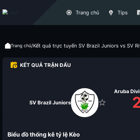
Trang chủ
Tips
/
Kết quả trực tuyến SV Brazil Juniors vs SV Ri
Trang chủ
KẾT QUẢ TRẬN ĐẤU
Aruba Divi
SV Brazil Juniors
Biểu đồ thống kê tỷ lệ Kèo