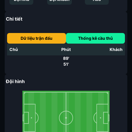
Chi tiết
Dữ liệu trận đấu
Thống kê cầu thủ
Chủ
Phút
Khách
89'
51'
Đội hình