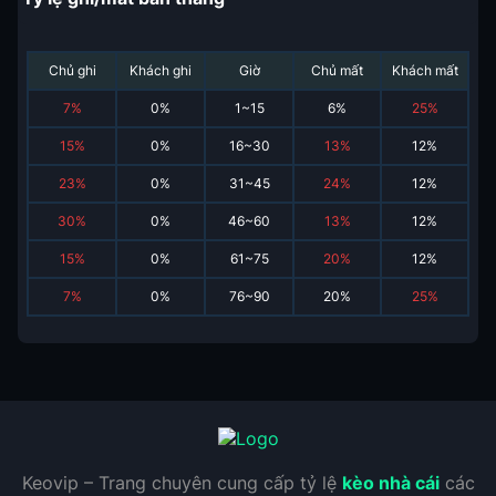
Chủ ghi
Khách ghi
Giờ
Chủ mất
Khách mất
7
%
0
%
1~15
6
%
25
%
15
%
0
%
16~30
13
%
12
%
23
%
0
%
31~45
24
%
12
%
30
%
0
%
46~60
13
%
12
%
15
%
0
%
61~75
20
%
12
%
7
%
0
%
76~90
20
%
25
%
Keovip – Trang chuyên cung cấp tỷ lệ
kèo nhà cái
các