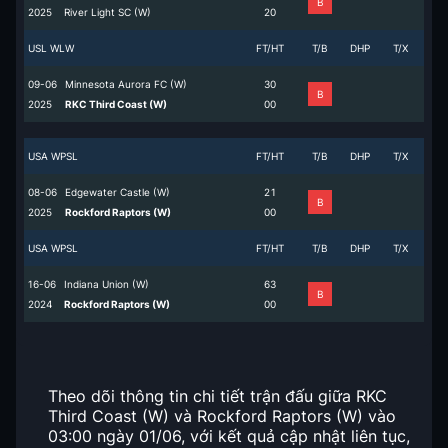
B
2025
River Light SC (W)
2
0
USL WLW
FT/HT
T/B
DHP
T/X
09-06
Minnesota Aurora FC (W)
3
0
B
2025
RKC Third Coast (W)
0
0
USA WPSL
FT/HT
T/B
DHP
T/X
08-06
Edgewater Castle (W)
2
1
B
2025
Rockford Raptors (W)
0
0
USA WPSL
FT/HT
T/B
DHP
T/X
16-06
Indiana Union (W)
6
3
B
2024
Rockford Raptors (W)
0
0
Theo dõi thông tin chi tiết trận đấu giữa RKC
Third Coast (W) và Rockford Raptors (W) vào
03:00 ngày 01/06, với kết quả cập nhật liên tục,