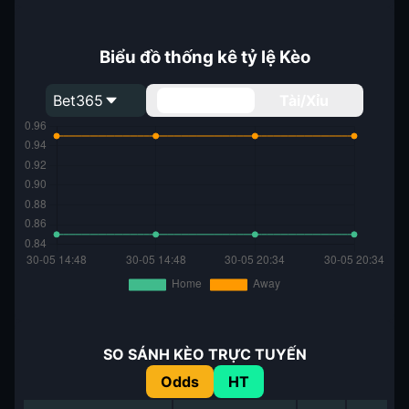
Biểu đồ thống kê tỷ lệ Kèo
Bet365
Handicap
Tài/Xỉu
SO SÁNH KÈO TRỰC TUYẾN
Odds
HT