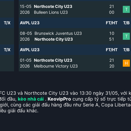
15-05
Northcote City U23
2
1
T
2026
Bulleen Lions U23
0
0
T/X
AVPL U23
FT/HT
T/B
08-05
Brunswick Juventus U23
1
0
T
2026
Northcote City U23
5
1
T/X
AVPL U23
FT/HT
T/B
01-05
Northcote City U23
2
1
H
2026
Melbourne Victory U23
2
0
d FC U23 và Northcote City U23 vào 13:30 ngày 31/05, với 
 đối đầu,
kèo nhà cái
.
KeovipPro
cung cấp tỷ số trực tiếp t
giới, cùng các giải đấu hàng đầu như Serie A, Copa Liberta
ều giải đấu khác.