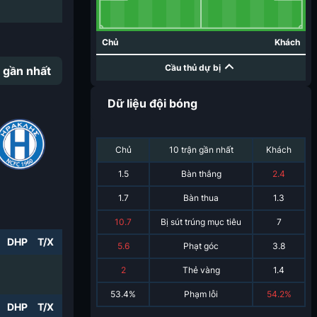
Chủ
Khách
Cầu thủ dự bị
 gần nhất
Dữ liệu đội bóng
Chủ
10 trận gần nhất
Khách
1.5
Bàn thắng
2.4
1.7
Bàn thua
1.3
10.7
Bị sút trúng mục tiêu
7
DHP
T/X
5.6
Phạt góc
3.8
2
Thẻ vàng
1.4
53.4%
Phạm lỗi
54.2%
DHP
T/X