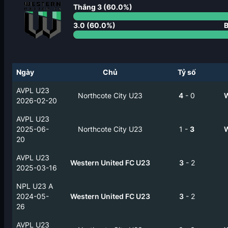
Thắng
3
(
60.0
%)
3.0
(
60.0
%)
B
Ngày
Chủ
Tỷ số
AVPL U23
Northcote City U23
4
-
0
W
2026-02-20
AVPL U23
2025-06-
Northcote City U23
1
-
3
W
20
AVPL U23
Western United FC U23
3
-
2
2025-03-16
NPL U23 A
2024-05-
Western United FC U23
3
-
2
26
AVPL U23