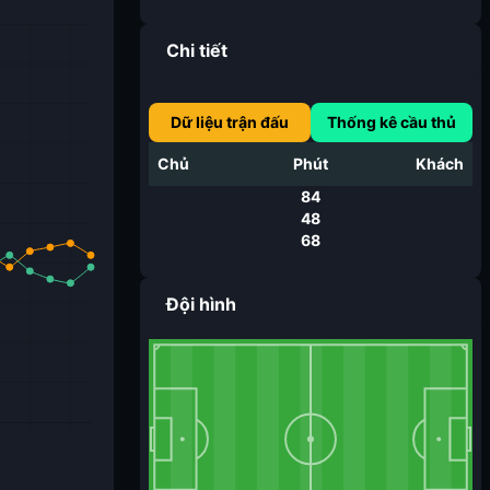
Chi tiết
Dữ liệu trận đấu
Thống kê cầu thủ
Chủ
Phút
Khách
84
48
68
Đội hình