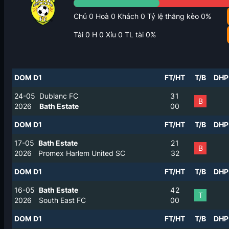
Chủ
0
Hoà
0
Khách
0
Tỷ lệ thắng kèo
0
%
Tài
0
H
0
Xỉu
0
TL tài
0
%
DOM D1
FT/HT
T/B
DHP
24-05
Dublanc FC
3
1
B
2026
Bath Estate
0
0
DOM D1
FT/HT
T/B
DHP
17-05
Bath Estate
2
1
B
2026
Promex Harlem United SC
3
2
DOM D1
FT/HT
T/B
DHP
16-05
Bath Estate
4
2
T
2026
South East FC
0
0
DOM D1
FT/HT
T/B
DHP