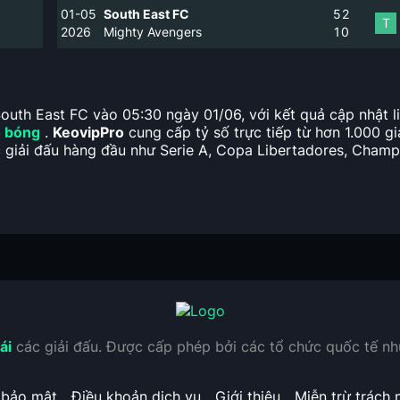
01-05
South East FC
5
2
T
2026
Mighty Avengers
1
0
South East FC vào 05:30 ngày 01/06, với kết quả cập nhật liê
o bóng
.
KeovipPro
cung cấp tỷ số trực tiếp từ hơn 1.000 gi
ác giải đấu hàng đầu như Serie A, Copa Libertadores, Cham
ái
các giải đấu. Được cấp phép bởi các tổ chức quốc tế n
 bảo mật
Điều khoản dịch vụ
Giới thiệu
Miễn trừ trách 