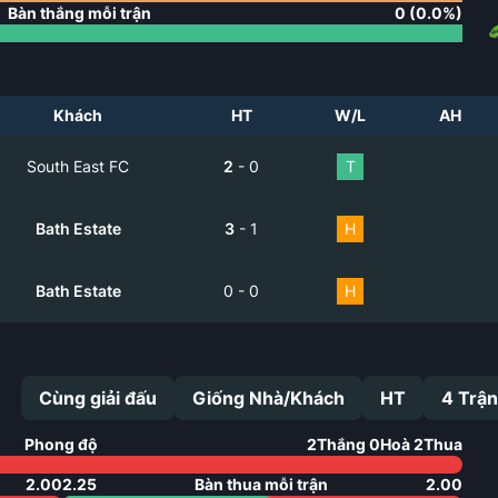
Bàn thắng mỗi trận
0
(
0.0
%)
Khách
HT
W/L
AH
South East FC
2
-
0
T
Bath Estate
3
-
1
H
Bath Estate
0
-
0
H
Cùng giải đấu
Giống Nhà/Khách
HT
4
Trận
Phong độ
2
Thắng
0
Hoà
2
Thua
2.00
2.25
Bàn thua mỗi trận
2.00