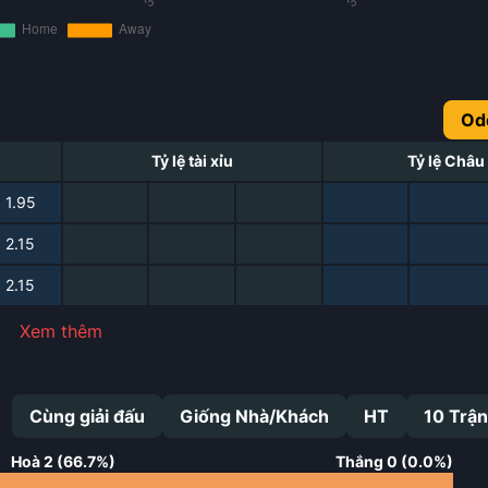
Od
Tỷ lệ tài xỉu
Tỷ lệ Châu
1.95
2.15
2.15
Xem thêm
Cùng giải đấu
Giống Nhà/Khách
HT
10
Trận
Hoà
2
(
66.7
%)
Thắng
0
(
0.0
%)