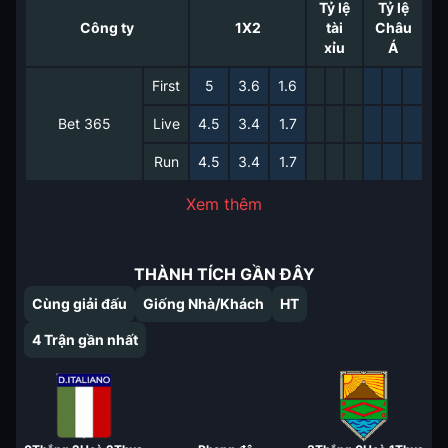
Tỷ lệ
Tỷ lệ
Công ty
1X2
tài
Châu
xỉu
Á
First
5
3.6
1.6
Bet 365
Live
4.5
3.4
1.7
Run
4.5
3.4
1.7
Xem thêm
THÀNH TÍCH GẦN ĐÂY
Cùng giải đấu
Giống Nhà/Khách
HT
4
Trận gần nhất