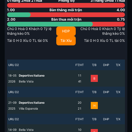
0
Thắng
2
Hoà
2
Thua
Phong độ
3
Thắng
0
Hoà
1
Thua
1.00
Bàn thắng mỗi trận
4.00
2.00
Bàn thua mỗi trận
0.75
Chủ
0
Hoà
0
Khách
0
Tỷ lệ
Chủ
0
Hoà
0
Khách
0
Tỷ lệ
HDP
thắng kèo
0
%
thắng kèo
0
%
Tài
0
H
0
Xỉu
0
TL tài
0
%
Tài Xỉu
Tài
0
H
0
Xỉu
0
TL tài
0
%
URU D2
FT/HT
T/B
DHP
T/X
18-05
Deportivo Italiano
1
1
B
2026
Bella Vista
4
1
URU D2
FT/HT
T/B
DHP
T/X
21-09
Deportivo Italiano
2
0
H
2025
Villa Espanola
2
1
URU D2
FT/HT
T/B
DHP
T/X
14-09
Bella Vista
1
0