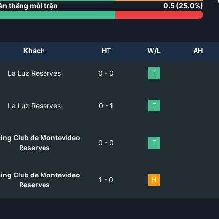
àn thắng mỗi trận
0.5
(
25.0
%)
Khách
HT
W/L
AH
La Luz Reserves
0
-
0
T
La Luz Reserves
0
-
1
T
ing Club de Montevideo
0
-
0
T
Reserves
ing Club de Montevideo
1
-
0
H
Reserves