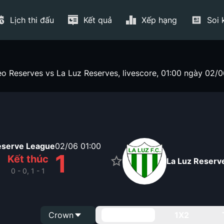
Lịch thi đấu
Kết quả
Xếp hạng
Soi 
o Reserves vs La Luz Reserves, livescore, 01:00 ngày 02/
eserve League
02/06
01:00
1
1
Kết thúc
La Luz Reserv
0 - 0, 1 - 1
Crown
Handicap
1X2