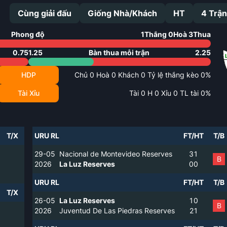
Cùng giải đấu
Giống Nhà/Khách
HT
4
Trận
Phong độ
1
Thắng
0
Hoà
3
Thua
0.75
1.25
Bàn thua mỗi trận
2.25
HDP
Chủ
0
Hoà
0
Khách
0
Tỷ lệ thắng kèo
0
%
Tài Xỉu
Tài
0
H
0
Xỉu
0
TL tài
0
%
T/X
URU RL
FT/HT
T/B
29-05
Nacional de Montevideo Reserves
3
1
B
2026
La Luz Reserves
0
0
URU RL
FT/HT
T/B
T/X
26-05
La Luz Reserves
1
0
B
2026
Juventud De Las Piedras Reserves
2
1