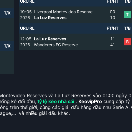
URU RL
FT/HT
T/B
19-05
Liverpool Montevideo Reserve
0
0
T/X
T
2026
La Luz Reserves
1
0
URU RL
FT/HT
T/B
12-05
La Luz Reserves
1
1
B
2026
Wanderers FC Reserve
4
1
T/X
e Montevideo Reserves và La Luz Reserves vào 01:00 ngày 0
thống kê đối đầu,
tỷ lệ kèo nhà cái
.
KeovipPro
cung cấp tỷ s
óng trên thế giới, cùng các giải đấu hàng đầu như Serie A,
ague,… và nhiều giải đấu khác.