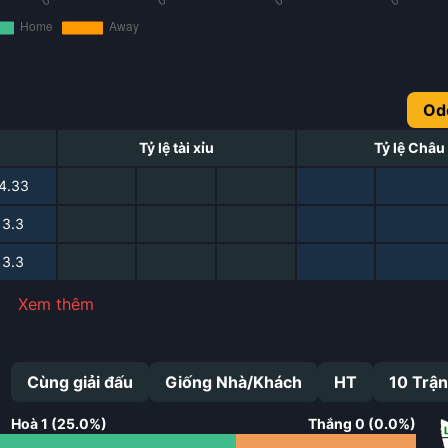
Od
Tỷ lệ tài xỉu
Tỷ lệ Châu
4.33
3.3
3.3
Xem thêm
Cùng giải đấu
Giống Nhà/Khách
HT
10
Trận
Hoà
1
(
25.0
%)
Thắng
0
(
0.0
%)