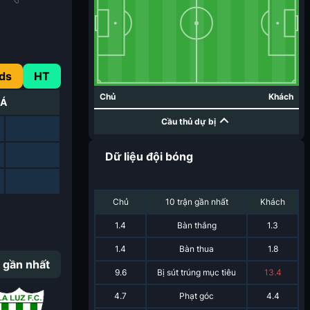
ds
HT
Chủ
Khách
 Á
Cầu thủ dự bị
Dữ liệu đội bóng
Chủ
10 trận gần nhất
Khách
1.4
Bàn thắng
1.3
1.4
Bàn thua
1.8
 gần nhất
9.6
Bị sút trúng mục tiêu
13.4
4.7
Phạt góc
4.4