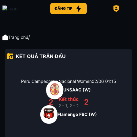
ĐĂNG TIP
/
Trang chủ
KẾT QUẢ TRẬN ĐẤU
Peru Campeonato Nacional Women
02/06
01:15
UNSAAC (W)
Kết thúc
2
2
2 - 1, 2 - 2
Flamengo FBC (W)