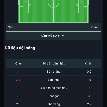
Chủ
Khách
Cầu thủ dự bị
Dữ liệu đội bóng
Chủ
10 trận gần nhất
Khách
1.1
Bàn thắng
0.9
2.2
Bàn thua
1.9
13
Bị sút trúng mục tiêu
14
3.2
Phạt góc
4
2.1
Thẻ vàng
2.2