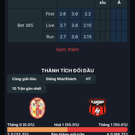
xỉu
Á
First
2.6
3.6
2.2
Bet 365
Live
2.7
3.6
2.15
Run
2.7
3.6
2.15
Xem thêm
THÀNH TÍCH ĐỐI ĐẦU
Cùng giải đấu
Giống Nhà/Khách
HT
10
Trận gần nhất
Thắng
0
(
0.0
%)
Hoà
1
(
50.0
%)
Thắng
1
(
50.0
%)
2.0
(
33.3
%)
Bàn thắng mỗi trận
4.0
(
66.7
%)