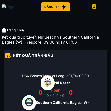
ĐĂNG TIP
/
Trang chủ
Kết quả trực tuyến Nữ Beach vs Southern California
Eagles (W), livescore, 09:00 ngày 01/06
KẾT QUẢ TRẬN ĐẤU
USA Women Premier League
01/06
09:00
Nữ Beach
Hoãn
0
0
0 - 0, 0 - 0
Southern California Eagles (W)