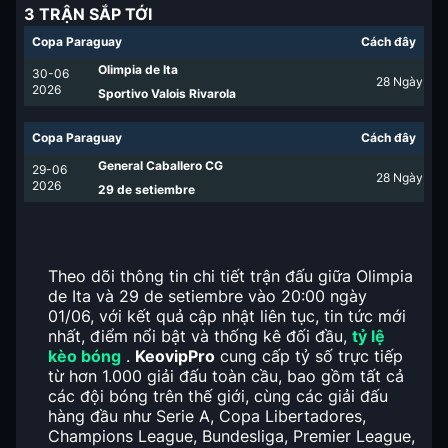
3 TRẬN SẮP TỚI
Copa Paraguay
Cách đây
Olimpia de Ita
30-06
28
Ngày
2026
Sportivo Valois Rivarola
Copa Paraguay
Cách đây
General Caballero CG
29-06
28
Ngày
2026
29 de setiembre
Theo dõi thông tin chi tiết trận đấu giữa Olimpia
de Ita và 29 de setiembre vào 20:00 ngày
01/06, với kết quả cập nhật liên tục, tin tức mới
nhất, điểm nổi bật và thống kê đối đầu,
tỷ lệ
kèo bóng
.
KeovipPro
cung cấp tỷ số trực tiếp
từ hơn 1.000 giải đấu toàn cầu, bao gồm tất cả
các đội bóng trên thế giới, cùng các giải đấu
hàng đầu như Serie A, Copa Libertadores,
Champions League, Bundesliga, Premier League,