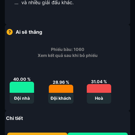
… và nhiều giải đấu khác.
Ai sẽ thắng
Phiếu bầu:
1060
Xem kết quả sau khi bỏ phiếu
40.00
%
31.04
%
28.96
%
Đội nhà
Đội khách
Hoà
Chi tiết