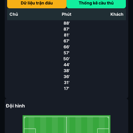
Dữ liệu trận đấu
Thống kê cầu thủ
Chủ
Phút
Khách
88'
87'
81'
67'
66'
57'
50'
44'
38'
36'
31'
17'
Đội hình