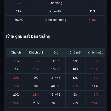
2.7
Thẻ vàng
3
11.7
Phạm lỗi
11.3
50.9%
Kiểm soát bóng
51.9%
Tỷ lệ ghi/mất bàn thắng
Chủ ghi
Khách ghi
Giờ
Chủ mất
Khách mất
11
%
12
%
1~15
9
%
12
%
11
%
18
%
16~30
16
%
18
%
20
%
9
%
31~45
12
%
16
%
12
%
9
%
46~60
25
%
14
%
20
%
28
%
61~75
9
%
10
%
22
%
21
%
76~90
25
%
28
%