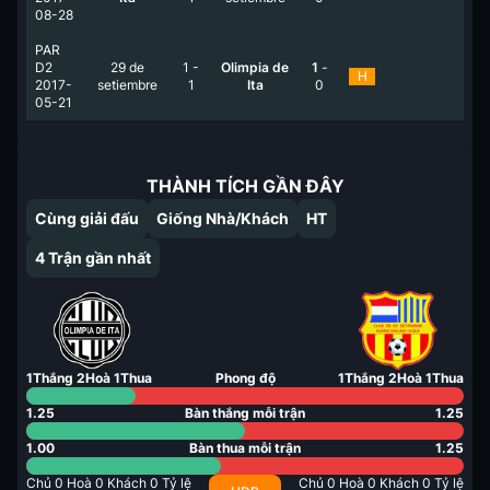
08-28
PAR
D2
29 de
1
-
Olimpia de
1
-
H
2017-
setiembre
1
Ita
0
05-21
THÀNH TÍCH GẦN ĐÂY
Cùng giải đấu
Giống Nhà/Khách
HT
4
Trận gần nhất
1
Thắng
2
Hoà
1
Thua
Phong độ
1
Thắng
2
Hoà
1
Thua
1.25
Bàn thắng mỗi trận
1.25
1.00
Bàn thua mỗi trận
1.25
Chủ
0
Hoà
0
Khách
0
Tỷ lệ
Chủ
0
Hoà
0
Khách
0
Tỷ lệ