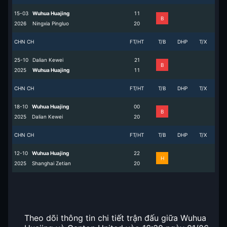
15-03
Wuhua Huajing
1
1
B
2026
Ningxia Pingluo
2
0
CHN CH
FT/HT
T/B
DHP
T/X
25-10
Dalian Kewei
2
1
B
2025
Wuhua Huajing
1
1
CHN CH
FT/HT
T/B
DHP
T/X
18-10
Wuhua Huajing
0
0
B
2025
Dalian Kewei
2
0
CHN CH
FT/HT
T/B
DHP
T/X
12-10
Wuhua Huajing
2
2
H
2025
Shanghai Zetian
2
0
Theo dõi thông tin chi tiết trận đấu giữa Wuhua