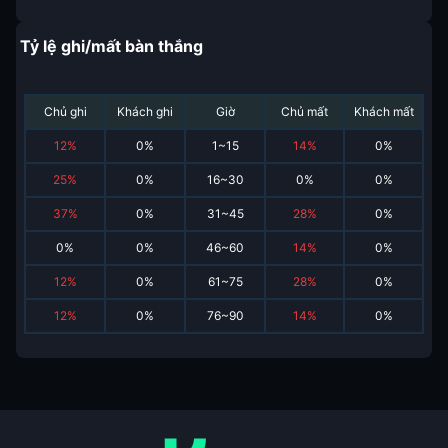
Tỷ lệ ghi/mất bàn thắng
Chủ ghi
Khách ghi
Giờ
Chủ mất
Khách mất
12
%
0
%
1~15
14
%
0
%
25
%
0
%
16~30
0
%
0
%
37
%
0
%
31~45
28
%
0
%
0
%
0
%
46~60
14
%
0
%
12
%
0
%
61~75
28
%
0
%
12
%
0
%
76~90
14
%
0
%