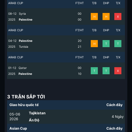
ARAB CUP
FT/HT
T/B
DHP
T/X
08-12
Syria
0
0
H
H
X
2025
Palestine
0
0
ARAB CUP
FT/HT
T/B
DHP
T/X
04-12
Palestine
2
0
H
T
T
2025
Tunisia
2
1
ARAB CUP
FT/HT
T/B
DHP
T/X
01-12
Qatar
0
0
T
T
X
2025
Palestine
1
0
3 TRẬN SẮP TỚI
Giao hữu quốc tế
Cách đây
Tajikistan
05-06
4
Ngày
2026
Ấn Độ
Asian Cup
Cách đây