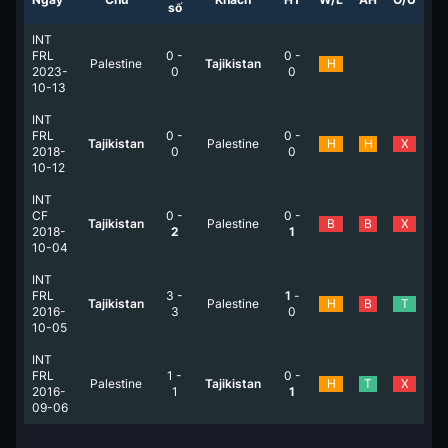
số
INT
FRL
0
-
0
-
Palestine
Tajikistan
H
2023-
0
0
10-13
INT
FRL
0
-
0
-
Tajikistan
Palestine
H
H
X
2018-
0
0
10-12
INT
CF
0
-
0
-
Tajikistan
Palestine
B
B
X
2018-
2
1
10-04
INT
FRL
3
-
1
-
Tajikistan
Palestine
H
B
T
2016-
3
0
10-05
INT
FRL
1
-
0
-
Palestine
Tajikistan
H
T
X
2016-
1
1
09-06