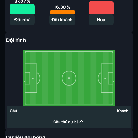
37.07
%
16.30
%
Đội nhà
Đội khách
Hoà
Đội hình
Chủ
Khách
Cầu thủ dự bị
Dữ liệu đội bóng