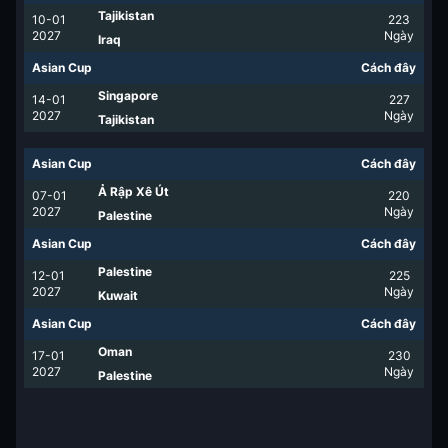
Tajikistan
10-01
223
2027
Ngày
Iraq
Asian Cup
Cách đây
Singapore
14-01
227
2027
Ngày
Tajikistan
Asian Cup
Cách đây
Ả Rập Xê Út
07-01
220
2027
Ngày
Palestine
Asian Cup
Cách đây
Palestine
12-01
225
2027
Ngày
Kuwait
Asian Cup
Cách đây
Oman
17-01
230
2027
Ngày
Palestine