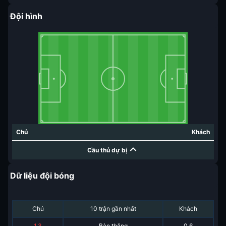
Đội hình
Chủ
Khách
Cầu thủ dự bị
Dữ liệu đội bóng
Chủ
10 trận gần nhất
Khách
1.3
Bàn thắng
0.6