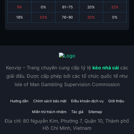
9
%
0
%
61~75
20
%
22
%
18
%
33
%
76~90
20
%
0
%
Keovip – Trang chuyên cung cấp tỷ lệ
kèo nhà cái
các
giải đấu. Được cấp phép bởi các tổ chức quốc tế như
Isle of Man Gambling Supervision Commission
Hướng dẫn
Chính sách bảo mật
Điều khoản dịch vụ
Giới thiệu
Miễn trừ trách nhiệm
Tác giả
Sitemap
Địa chỉ:
80 Nguyễn Kim, Phường 7, Quận 10, Thành phố
Hồ Chí Minh, Vietnam