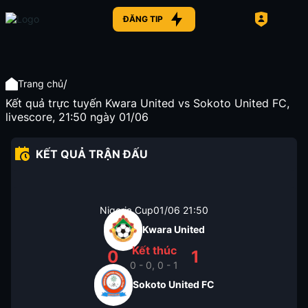
ĐĂNG TIP
/
Trang chủ
Kết quả trực tuyến Kwara United vs Sokoto United FC,
livescore, 21:50 ngày 01/06
KẾT QUẢ TRẬN ĐẤU
Nigeria Cup
01/06
21:50
Kwara United
Kết thúc
0
1
0 - 0, 0 - 1
Sokoto United FC