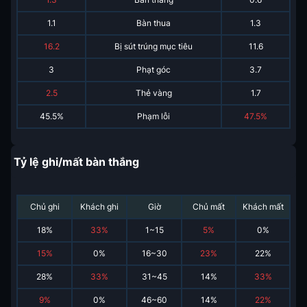
1.1
Bàn thua
1.3
16.2
Bị sút trúng mục tiêu
11.6
3
Phạt góc
3.7
2.5
Thẻ vàng
1.7
45.5%
Phạm lỗi
47.5%
Tỷ lệ ghi/mất bàn thắng
Chủ ghi
Khách ghi
Giờ
Chủ mất
Khách mất
18
%
33
%
1~15
5
%
0
%
15
%
0
%
16~30
23
%
22
%
28
%
33
%
31~45
14
%
33
%
9
%
0
%
46~60
14
%
22
%