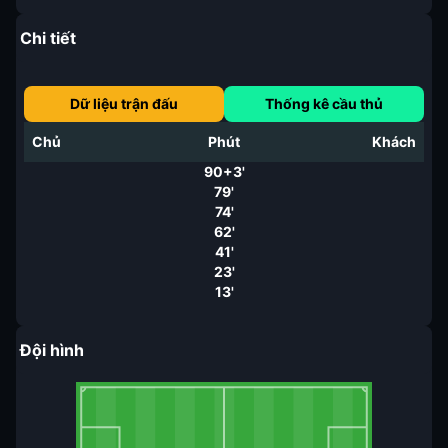
Chi tiết
Dữ liệu trận đấu
Thống kê cầu thủ
Chủ
Phút
Khách
90+3'
79'
74'
62'
41'
23'
13'
Đội hình