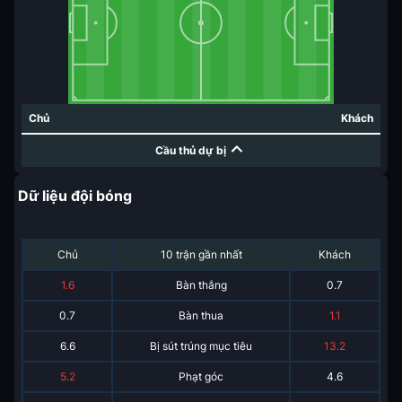
Chủ
Khách
Cầu thủ dự bị
Dữ liệu đội bóng
Chủ
10 trận gần nhất
Khách
1.6
Bàn thắng
0.7
0.7
Bàn thua
1.1
6.6
Bị sút trúng mục tiêu
13.2
5.2
Phạt góc
4.6