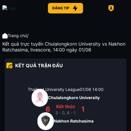
ĐĂNG TIP
/
Trang chủ
Kết quả trực tuyến Chulalongkorn University vs Nakhon
Ratchasima, livescore, 14:00 ngày 01/06
KẾT QUẢ TRẬN ĐẤU
Thailand University League
01/06
14:00
Chulalongkorn University
Kết thúc
6
1
3 - 0, 6 - 1
Nakhon Ratchasima