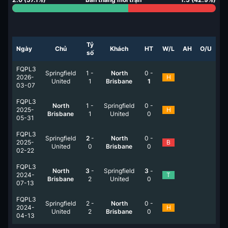
Tỷ
Ngày
Chủ
Khách
HT
W/L
AH
O/U
số
FQPL3
Springfield
1
-
North
0
-
2026-
H
United
1
Brisbane
1
03-07
FQPL3
North
1
-
Springfield
0
-
2025-
H
Brisbane
1
United
0
05-31
FQPL3
Springfield
2
-
North
0
-
2025-
B
United
0
Brisbane
0
02-22
FQPL3
North
3
-
Springfield
3
-
2024-
T
Brisbane
2
United
0
07-13
FQPL3
Springfield
2
-
North
0
-
2024-
H
United
2
Brisbane
0
04-13