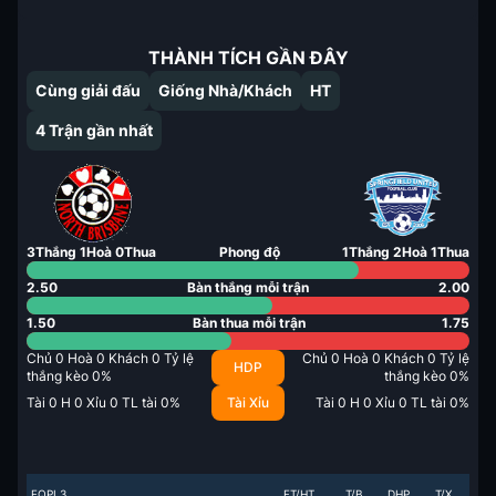
THÀNH TÍCH GẦN ĐÂY
Cùng giải đấu
Giống Nhà/Khách
HT
4
Trận gần nhất
3
Thắng
1
Hoà
0
Thua
Phong độ
1
Thắng
2
Hoà
1
Thua
2.50
Bàn thắng mỗi trận
2.00
1.50
Bàn thua mỗi trận
1.75
Chủ
0
Hoà
0
Khách
0
Tỷ lệ
Chủ
0
Hoà
0
Khách
0
Tỷ lệ
HDP
thắng kèo
0
%
thắng kèo
0
%
Tài
0
H
0
Xỉu
0
TL tài
0
%
Tài Xỉu
Tài
0
H
0
Xỉu
0
TL tài
0
%
FQPL3
FT/HT
T/B
DHP
T/X