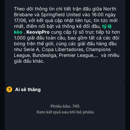
Theo dõi thông tin chi tiết trận đấu giữa North
Brisbane và Springfield United vào 16:00 ngày
17/06, với kết quả cập nhật liên tục, tin tức mới
nhất, điểm nổi bật và thống kê đối đầu,
tỷ lệ
kèo
.
KeovipPro
cung cấp tỷ số trực tiếp từ hơn
1.000 giải đấu toàn cầu, bao gồm tất cả các đội
bóng trên thế giới, cùng các giải đấu hàng đầu
như Serie A, Copa Libertadores, Champions
League, Bundesliga, Premier League,… và nhiều
giải đấu khác.
Ai sẽ thắng
Phiếu bầu:
745
Xem kết quả sau khi bỏ phiếu