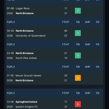
07-06
Logan Roos
1
1
T
2026
North Brisbane
2
1
FQPL3
FT/HT
T/B
DHP
T/X
30-05
North Brisbane
4
0
T
2026
University of Queensland
2
2
FQPL3
FT/HT
T/B
DHP
T/X
23-05
North Brisbane
2
1
T
2026
North Pine United
1
0
FQPL3
FT/HT
T/B
DHP
T/X
17-05
Mount Gravatt Hawks
2
0
H
2026
North Brisbane
2
1
FQPL3
FT/HT
T/B
DHP
T/X
13-06
Springfield United
1
1
B
2026
Ipswich Knights FC
2
1