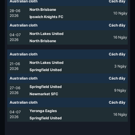
Australian cloth
Cách đây
North Brisbane
28-06
10
Ngày
2026
Ipswich Knights FC
Australian cloth
Cách đây
North Lakes United
04-07
16
Ngày
2026
North Brisbane
Australian cloth
Cách đây
North Lakes United
21-06
3
Ngày
2026
Springfield United
Australian cloth
Cách đây
Springfield United
27-06
9
Ngày
2026
Newmarket SFC
Australian cloth
Cách đây
Yeronga Eagles
04-07
16
Ngày
2026
Springfield United