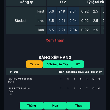
Công ty
1X2
Tỷ lệ tài xỉu
First
5.6
2.19
2.04
0.92
2.5
0.9
Sbobet
Live
5.5
2.21
2.04
0.92
2.5
0.9
Run
5.5
2.21
2.04
0.92
2.5
0.9
Xem thêm
BẢNG XẾP HẠNG
Tất cả
6
Trận gần đây
HT
#
Đội
Trận
Thắng
Hoà
Thua
Vào
Bại
Điểm
BLR
FC Molodechno
11
5
1
5
14
19
-5
D2-9
BLR
BATE Borisov
11
1
6
4
7
10
-3
D1-
14
Thắng
Hoà
Thua