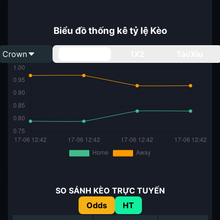
Biểu đồ thống kê tỷ lệ Kèo
Crown
Handicap
1X2
Tài/Xỉu
SO SÁNH KÈO TRỰC TUYẾN
Odds
HT