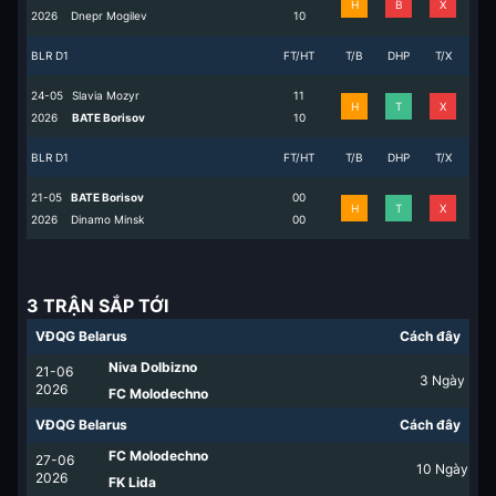
H
B
X
2026
Dnepr Mogilev
1
0
BLR D1
FT/HT
T/B
DHP
T/X
24-05
Slavia Mozyr
1
1
H
T
X
2026
BATE Borisov
1
0
BLR D1
FT/HT
T/B
DHP
T/X
21-05
BATE Borisov
0
0
H
T
X
2026
Dinamo Minsk
0
0
3 TRẬN SẮP TỚI
VĐQG Belarus
Cách đây
Niva Dolbizno
21-06
3
Ngày
2026
FC Molodechno
VĐQG Belarus
Cách đây
FC Molodechno
27-06
10
Ngày
2026
FK Lida