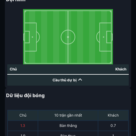
Chủ
Khách
Cầu thủ dự bị
Dữ liệu đội bóng
Chủ
10 trận gần nhất
Khách
1.3
Bàn thắng
0.7
1.9
Bàn thua
1