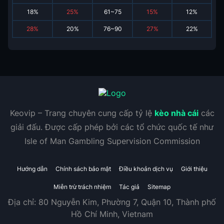
18
%
25
%
61~75
15
%
12
%
28
%
20
%
76~90
27
%
22
%
Keovip – Trang chuyên cung cấp tỷ lệ
kèo nhà cái
các
giải đấu. Được cấp phép bởi các tổ chức quốc tế như
Isle of Man Gambling Supervision Commission
Hướng dẫn
Chính sách bảo mật
Điều khoản dịch vụ
Giới thiệu
Miễn trừ trách nhiệm
Tác giả
Sitemap
Địa chỉ:
80 Nguyễn Kim, Phường 7, Quận 10, Thành phố
Hồ Chí Minh, Vietnam