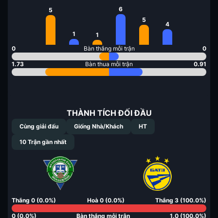
6
5
5
4
1
1
0
Bàn thắng mỗi trận
0
1.73
Bàn thua mỗi trận
0.91
THÀNH TÍCH ĐỐI ĐẦU
Cùng giải đấu
Giống Nhà/Khách
HT
10
Trận gần nhất
Thắng
0
(
0.0
%)
Hoà
0
(
0.0
%)
Thắng
3
(
100.0
%)
0
(
0.0
%)
Bàn thắng mỗi trận
1.0
(
100.0
%)