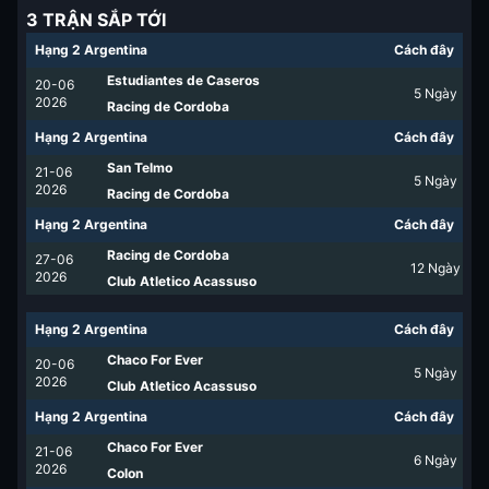
3 TRẬN SẮP TỚI
Hạng 2 Argentina
Cách đây
Estudiantes de Caseros
20-06
5
Ngày
2026
Racing de Cordoba
Hạng 2 Argentina
Cách đây
San Telmo
21-06
5
Ngày
2026
Racing de Cordoba
Hạng 2 Argentina
Cách đây
Racing de Cordoba
27-06
12
Ngày
2026
Club Atletico Acassuso
Hạng 2 Argentina
Cách đây
Chaco For Ever
20-06
5
Ngày
2026
Club Atletico Acassuso
Hạng 2 Argentina
Cách đây
Chaco For Ever
21-06
6
Ngày
2026
Colon