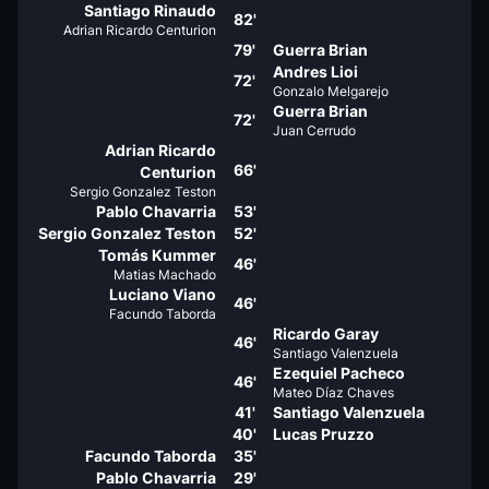
Santiago Rinaudo
82'
Adrian Ricardo Centurion
79'
Guerra Brian
Andres Lioi
72'
Gonzalo Melgarejo
Guerra Brian
72'
Juan Cerrudo
Adrian Ricardo
66'
Centurion
Sergio Gonzalez Teston
Pablo Chavarria
53'
Sergio Gonzalez Teston
52'
Tomás Kummer
46'
Matias Machado
Luciano Viano
46'
Facundo Taborda
Ricardo Garay
46'
Santiago Valenzuela
Ezequiel Pacheco
46'
Mateo Díaz Chaves
41'
Santiago Valenzuela
40'
Lucas Pruzzo
Facundo Taborda
35'
Pablo Chavarria
29'