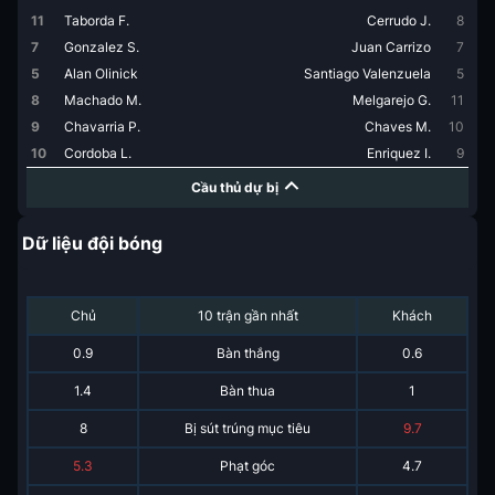
11
Taborda F.
Cerrudo J.
8
7
Gonzalez S.
Juan Carrizo
7
5
Alan Olinick
Santiago Valenzuela
5
8
Machado M.
Melgarejo G.
11
9
Chavarria P.
Chaves M.
10
10
Cordoba L.
Enriquez I.
9
Cầu thủ dự bị
Dữ liệu đội bóng
Chủ
10 trận gần nhất
Khách
0.9
Bàn thắng
0.6
1.4
Bàn thua
1
8
Bị sút trúng mục tiêu
9.7
5.3
Phạt góc
4.7