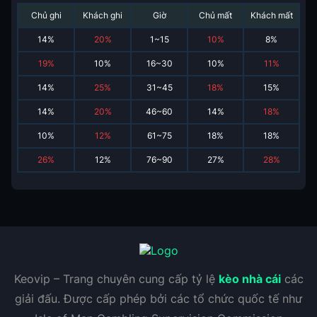
Chủ ghi
Khách ghi
Giờ
Chủ mất
Khách mất
14
%
20
%
1~15
10
%
8
%
19
%
10
%
16~30
10
%
11
%
14
%
25
%
31~45
18
%
15
%
14
%
20
%
46~60
14
%
18
%
10
%
12
%
61~75
18
%
18
%
26
%
12
%
76~90
27
%
28
%
Keovip – Trang chuyên cung cấp tỷ lệ
kèo nhà cái
các
giải đấu. Được cấp phép bởi các tổ chức quốc tế như