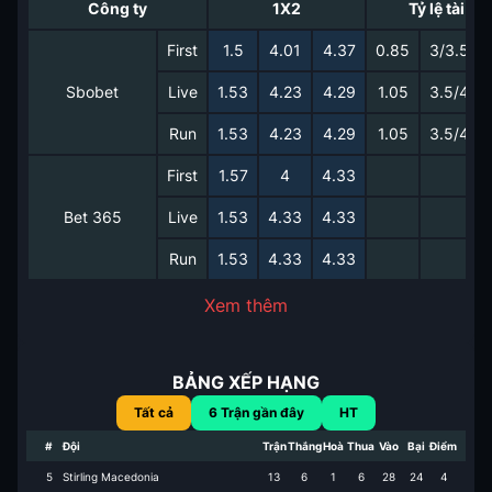
Công ty
1X2
Tỷ lệ tài xỉu
First
1.5
4.01
4.37
0.85
3/3.5
Sbobet
Live
1.53
4.23
4.29
1.05
3.5/4
Run
1.53
4.23
4.29
1.05
3.5/4
First
1.57
4
4.33
Bet 365
Live
1.53
4.33
4.33
Run
1.53
4.33
4.33
Xem thêm
BẢNG XẾP HẠNG
Tất cả
6
Trận gần đây
HT
#
Đội
Trận
Thắng
Hoà
Thua
Vào
Bại
Điểm
5
Stirling Macedonia
13
6
1
6
28
24
4