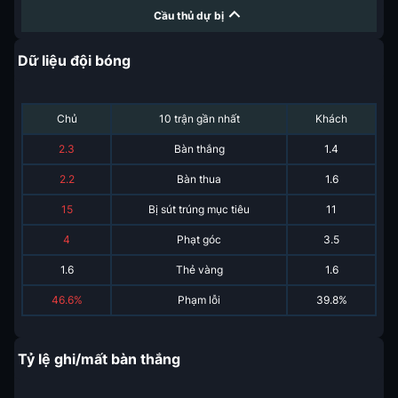
Cầu thủ dự bị
Dữ liệu đội bóng
Chủ
10 trận gần nhất
Khách
2.3
Bàn thắng
1.4
2.2
Bàn thua
1.6
15
Bị sút trúng mục tiêu
11
4
Phạt góc
3.5
1.6
Thẻ vàng
1.6
46.6%
Phạm lỗi
39.8%
Tỷ lệ ghi/mất bàn thắng