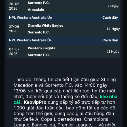
Sorrento F.C.
20-06
7
Ngày
2026
Armadale
NPL Western Australia Úc
Cách đây
Dianella White Eagles
27-06
14
Ngày
2026
Sorrento F.C.
NPL Western Australia Úc
Cách đây
Western Knights
04-07
21
Ngày
2026
Sorrento F.C.
Theo dõi thông tin chi tiết trận đấu giữa Stirling
Macedonia và Sorrento F.C. vào 14:00 ngày
13/06, với kết quả cập nhật liên tục, tin tức mới
nhất, điểm nổi bật và thống kê đối đầu,
kèo nhà
cái
.
KeovipPro
cung cấp tỷ số trực tiếp từ hơn
1.000 giải đấu toàn cầu, bao gồm tất cả các đội
bóng trên thế giới, cùng các giải đấu hàng đầu
như Serie A, Copa Libertadores, Champions
League, Bundesliga, Premier League,… và nhiều