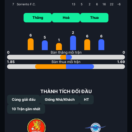
7
Sorrento F.C.
13
5
2
6
16
22
-6
Thắng
Hoà
Thua
2
6
6
6
5
1
0
Bàn thắng mỗi trận
0
1.85
Bàn thua mỗi trận
1.69
THÀNH TÍCH ĐỐI ĐẦU
Cùng giải đấu
Giống Nhà/Khách
HT
10
Trận gần nhất