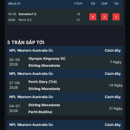
WAUS D1
FT/HT
T/B
DHP
T/X
16-05
Sorrento F.C.
1
0
B
B
X
2026
Perth S.C
2
1
3 TRẬN SẮP TỚI
NPL Western Australia Úc
Cách đây
Olympic Kingsway SC
20-06
7
Ngày
2026
Stirling Macedonia
NPL Western Australia Úc
Cách đây
Perth Glory (Trẻ)
27-06
14
Ngày
2026
Stirling Macedonia
NPL Western Australia Úc
Cách đây
Stirling Macedonia
04-07
21
Ngày
2026
Perth RedStar
NPL Western Australia Úc
Cách đây