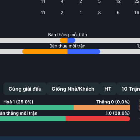
11
4
2
5
12
22
11
2
1
8
6
16
Bàn thắng mỗi trận
Bàn thua mỗi trận
1
Cùng giải đấu
Giống Nhà/Khách
HT
10
Trận
Hoà
1
(
25.0
%)
Thắng
0
(
0.0
%)
àn thắng mỗi trận
1.0
(
28.6
%)