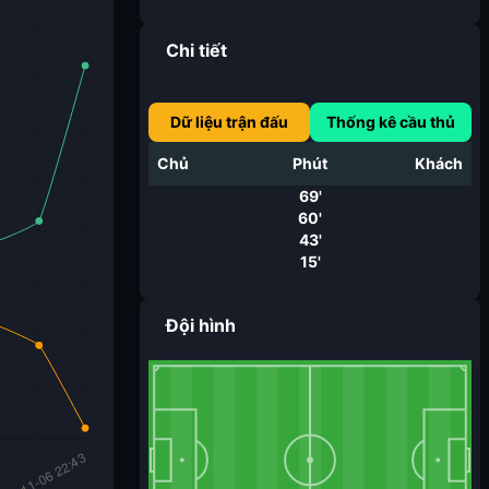
Chi tiết
Dữ liệu trận đấu
Thống kê cầu thủ
Chủ
Phút
Khách
69'
60'
43'
15'
Đội hình