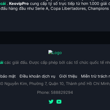
cái
.
KeovipPro
cung cấp tỷ số trực tiếp từ hơn 1.000 giải 
ải đấu hàng đầu như Serie A, Copa Libertadores, Champions
ái
các giải đấu. Được cấp phép bởi các tổ chức quốc tế n
 bảo mật
Điều khoản dịch vụ
Giới thiệu
Miễn trừ trách 
80 Nguyễn Kim, Phường 7, Quận 10, Thành phố Hồ Chí Minh
Phone:
588829294