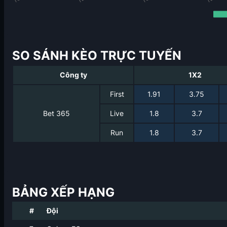
SO SÁNH KÈO TRỰC TUYẾN
Công ty
1X2
First
1.91
3.75
Bet 365
Live
1.8
3.7
Run
1.8
3.7
BẢNG XẾP HẠNG
#
Đội