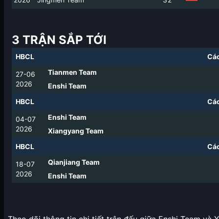
3 TRẬN SẮP TỚI
HBCL
Các
Tianmen Team
27-06
2026
Enshi Team
HBCL
Các
Enshi Team
04-07
2026
Xiangyang Team
HBCL
Các
Qianjiang Team
18-07
2026
Enshi Team