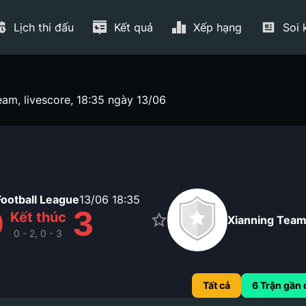
Lịch thi đấu
Kết quả
Xếp hạng
Soi 
eam, livescore, 18:35 ngày 13/06
Football League
13/06
18:35
0
3
Kết thúc
Xianning Tea
0 - 2, 0 - 3
Tất cả
6
Trận gần 