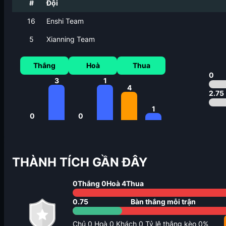
#
Đội
16
Enshi Team
5
Xianning Team
Thắng
Hoà
Thua
0
3
1
4
2.75
1
0
0
THÀNH TÍCH GẦN ĐÂY
0
Thắng
0
Hoà
4
Thua
0.75
Bàn thắng mỗi trận
Chủ
0
Hoà
0
Khách
0
Tỷ lệ thắng kèo
0
%