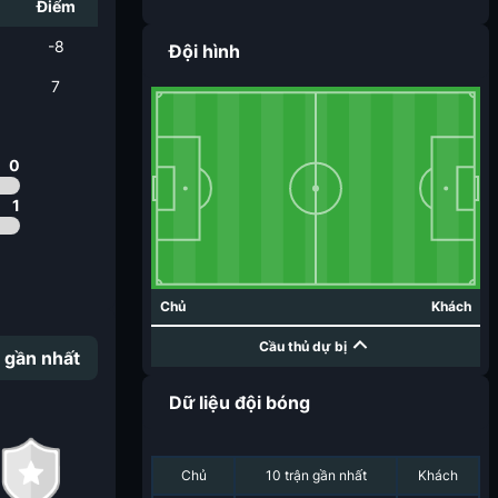
i
Điểm
-8
Đội hình
7
0
1
Chủ
Khách
Cầu thủ dự bị
 gần nhất
Dữ liệu đội bóng
Chủ
10 trận gần nhất
Khách