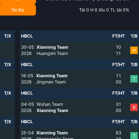
Tài Xỉu
Tài
0
H
0
Xỉu
0
TL tài
0
%
T/X
HBCL
FT/HT
T/B
30-05
Xianning Team
1
0
H
2026
Huangshi Team
1
1
T/X
HBCL
FT/HT
T/B
16-05
Xianning Team
1
1
T
2026
Jingmen Team
0
0
T/X
HBCL
FT/HT
T/B
04-05
Wuhan Team
3
1
B
2026
Xianning Team
0
0
T/X
HBCL
FT/HT
T/B
25-04
Xianning Team
6
3
T
2026
Shennongjia Team
1
0