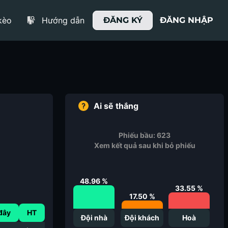
kèo
Hướng dẫn
ĐĂNG KÝ
ĐĂNG NHẬP
Ai sẽ thắng
Phiếu bầu:
623
Xem kết quả sau khi bỏ phiếu
m
48.96
%
33.55
%
17.50
%
đây
HT
Đội nhà
Đội khách
Hoà