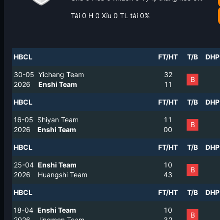
Tài
0
H
0
Xỉu
0
TL tài
0
%
HBCL
FT/HT
T/B
DHP
30-05
Yichang Team
3
2
B
2026
Enshi Team
1
1
HBCL
FT/HT
T/B
DHP
16-05
Shiyan Team
1
1
B
2026
Enshi Team
0
0
HBCL
FT/HT
T/B
DHP
25-04
Enshi Team
1
0
B
2026
Huangshi Team
4
3
HBCL
FT/HT
T/B
DHP
18-04
Enshi Team
1
0
B
2026
Jingmen Team
3
2