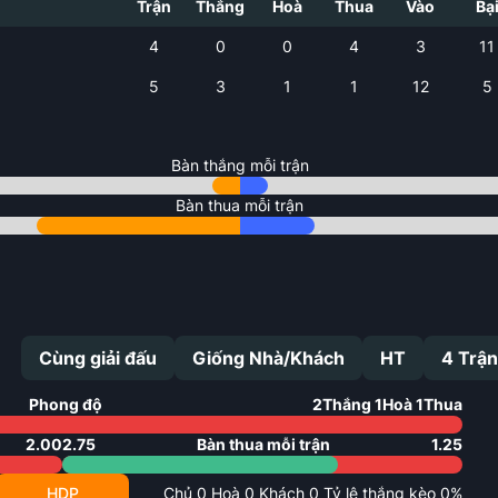
Trận
Thắng
Hoà
Thua
Vào
Bạ
4
0
0
4
3
11
5
3
1
1
12
5
Bàn thắng mỗi trận
Bàn thua mỗi trận
Cùng giải đấu
Giống Nhà/Khách
HT
4
Trận
Phong độ
2
Thắng
1
Hoà
1
Thua
2.00
2.75
Bàn thua mỗi trận
1.25
HDP
Chủ
0
Hoà
0
Khách
0
Tỷ lệ thắng kèo
0
%