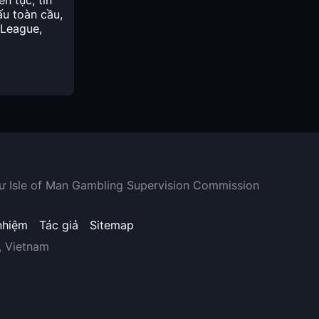
n tục, tin
ấu toàn cầu,
 League,
hư Isle of Man Gambling Supervision Commission
nhiệm
Tác giả
Sitemap
, Vietnam