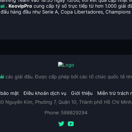
ianning Team vào 18:35 ngày 13/06, với kết quả cập nhật liê
ai
.
KeovipPro
cung cấp tỷ số trực tiếp từ hơn 1.000 giải đ
ải đấu hàng đầu như Serie A, Copa Libertadores, Champions
ái
các giải đấu. Được cấp phép bởi các tổ chức quốc tế n
 bảo mật
Điều khoản dịch vụ
Giới thiệu
Miễn trừ trách 
80 Nguyễn Kim, Phường 7, Quận 10, Thành phố Hồ Chí Minh
Phone:
588829294