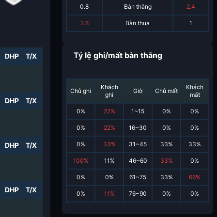
0.8
Bàn thắng
2.4
2.8
Bàn thua
1
Tỷ lệ ghi/mất bàn thắng
DHP
T/X
Khách
Khách
Chủ ghi
Giờ
Chủ mất
ghi
mất
DHP
T/X
0
%
22
%
1~15
0
%
0
%
0
%
22
%
16~30
0
%
0
%
0
%
33
%
31~45
33
%
33
%
DHP
T/X
100
%
11
%
46~60
33
%
0
%
0
%
0
%
61~75
33
%
66
%
DHP
T/X
0
%
11
%
76~90
0
%
0
%