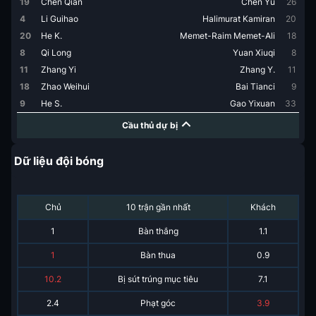
19
Chen Qian
Chen Yu
26
4
Li Guihao
Halimurat Kamiran
20
20
He K.
Memet-Raim Memet-Ali
18
8
Qi Long
Yuan Xiuqi
8
11
Zhang Yi
Zhang Y.
11
18
Zhao Weihui
Bai Tianci
9
9
He S.
Gao Yixuan
33
Cầu thủ dự bị
Dữ liệu đội bóng
Chủ
10 trận gần nhất
Khách
1
Bàn thắng
1.1
1
Bàn thua
0.9
10.2
Bị sút trúng mục tiêu
7.1
2.4
Phạt góc
3.9