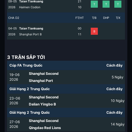
09-05
Taian Tiankuang
2
1
T
T
T
2026
Haimen Codion
1
0
CHA D2
FT/HT
T/B
DHP
T/X
04-05
Taian Tiankuang
0
0
B
2026
Shanghai Port B
1
1
3 TRẬN SẮP TỚI
Cúp FA Trung Quốc
Cách đây
Shanghai Second
19-06
5
Ngày
2026
Shanghai Port
Giải Hạng 2 Trung Quốc
Cách đây
Shanghai Second
23-06
10
Ngày
2026
Dalian Yingbo B
Giải Hạng 2 Trung Quốc
Cách đây
Shanghai Second
27-06
14
Ngày
2026
Qingdao Red Lions