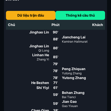
Dữ liệu trận đấu
Thống kê cầu thủ
Chủ
Phút
Khách
Jinghao Lin
90'
Jiancheng Lai
88'
Kamiran Halimurat
Jinghao Lin
86'
Qi Long
Linhan He
85'
Zhang Yi
79'
Peng Zhiquan
78'
Yutong Zhang
78'
Yutong Zhang
He Bezhen
71'
Shi Yiyi
61'
Bohan Zhang
59'
Bai Tianci
Jian Gao
59'
Gao Yixuan
Chen Qian
38'