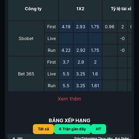
Công ty
1X2
Tỷ lệ tài xỉu
First
4.19
2.93
1.75
0.96
2
0.8
Sbobet
Live
-0
Run
4.22
2.92
1.75
-0
First
3.7
2.9
2
Bet 365
Live
5.5
3.25
1.6
Run
5.5
3.25
1.61
Xem thêm
BẢNG XẾP HẠNG
Tất cả
6
Trận gần đây
HT
#
Đội
Trận
Thắng
Hoà
Thua
Vào
Bại
Điểm