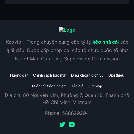
Keovip – Trang chuyên cung cấp tỷ lệ
kèo nhà cái
các
giải đấu. Được cấp phép bởi các tổ chức quốc tế như
Isle of Man Gambling Supervision Commission
Hướng dẫn
Chính sách bảo mật
Điều khoản dịch vụ
Giới thiệu
Miễn trừ trách nhiệm
Tác giả
Sitemap
Địa chỉ:
80 Nguyễn Kim, Phường 7, Quận 10, Thành phố
Hồ Chí Minh, Vietnam
Phone:
588829294