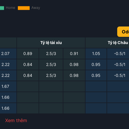
Od
Tỷ lệ tài xỉu
Tỷ lệ Châu
2.07
0.89
2.5/3
0.91
1.05
-0.5/1
2.22
0.84
2.5/3
0.98
0.95
-0.5/1
2.22
0.84
2.5/3
0.98
0.95
-0.5/1
1.67
1.66
1.66
Xem thêm