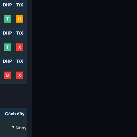
DHP
T/X
T
H
DHP
T/X
T
X
DHP
T/X
B
X
Cách đây
7
Ngày