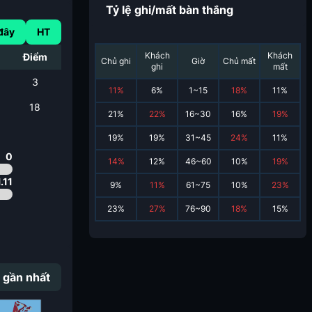
Tỷ lệ ghi/mất bàn thắng
đây
HT
Khách
Khách
i
Điểm
Chủ ghi
Giờ
Chủ mất
ghi
mất
3
11
%
6
%
1~15
18
%
11
%
18
21
%
22
%
16~30
16
%
19
%
19
%
19
%
31~45
24
%
11
%
0
14
%
12
%
46~60
10
%
19
%
1.11
9
%
11
%
61~75
10
%
23
%
23
%
27
%
76~90
18
%
15
%
 gần nhất