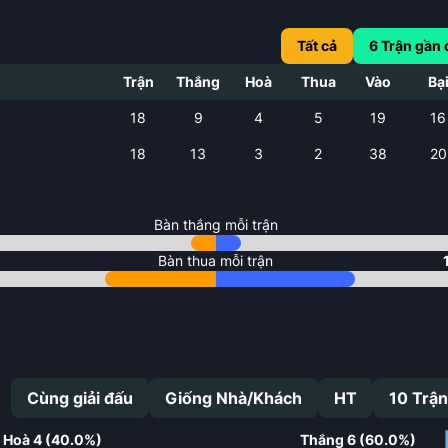
Tất cả
6
Trận gần 
Trận
Thắng
Hoà
Thua
Vào
Bạ
18
9
4
5
19
16
18
13
3
2
38
20
Bàn thắng mỗi trận
Bàn thua mỗi trận
Cùng giải đấu
Giống Nhà/Khách
HT
10
Trận
Hoà
4
(
40.0
%)
Thắng
6
(
60.0
%)