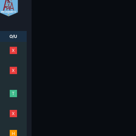
O/U
X
X
T
X
H