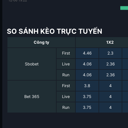
SO SÁNH KÈO TRỰC TUYẾN
Công ty
1X2
First
4.46
2.3
Sbobet
Live
4.06
2.36
Run
4.06
2.36
First
3.8
4
Bet 365
Live
3.75
4
Run
3.75
4