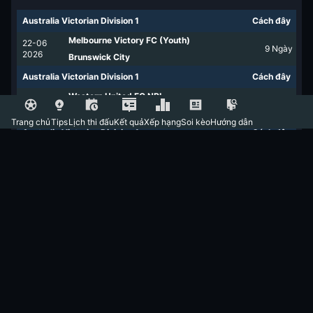
Australia Victorian Division 1
Cách đây
Melbourne Victory FC (Youth)
22-06
9
Ngày
2026
Brunswick City
Australia Victorian Division 1
Cách đây
Western United FC NPL
05-07
21
Ngày
2026
Melbourne Victory FC (Youth)
Trang chủ
Tips
Lịch thi đấu
Kết quả
Xếp hạng
Soi kèo
Hướng dẫn
Australia Victorian Division 1
Cách đây
Langwarrin
10-07
27
Ngày
2026
Melbourne Victory FC (Youth)
Ai sẽ thắng
Phiếu bầu:
?
Xem kết quả sau khi bỏ phiếu