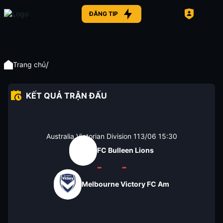
ĐĂNG TIP
/
Trang chủ
KẾT QUẢ TRẬN ĐẤU
Australia Victorian Division 1
13/06
15:30
FC Bulleen Lions
-
-
Melbourne Victory FC Am