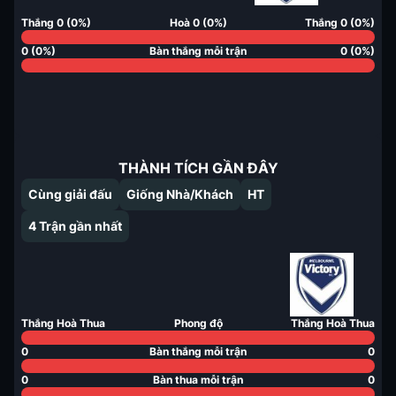
Thắng
0
(
0
%)
Hoà
0
(
0
%)
Thắng
0
(
0
%)
0
(
0
%)
Bàn thắng mỗi trận
0
(
0
%)
THÀNH TÍCH GẦN ĐÂY
Cùng giải đấu
Giống Nhà/Khách
HT
4
Trận gần nhất
Thắng
Hoà
Thua
Phong độ
Thắng
Hoà
Thua
0
Bàn thắng mỗi trận
0
0
Bàn thua mỗi trận
0