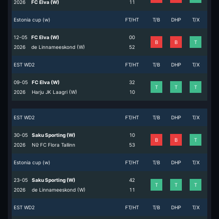
2026
FC Elva (W)
1
1
Estonia cup (w)
FT/HT
T/B
DHP
T/X
12-05
FC Elva (W)
0
0
B
B
T
2026
de Linnameeskond (W)
5
2
EST WD2
FT/HT
T/B
DHP
T/X
09-05
FC Elva (W)
3
2
T
T
T
2026
Harju JK Laagri (W)
1
0
EST WD2
FT/HT
T/B
DHP
T/X
30-05
Saku Sporting (W)
1
0
B
B
T
2026
Nữ FC Flora Tallinn
5
3
Estonia cup (w)
FT/HT
T/B
DHP
T/X
23-05
Saku Sporting (W)
4
2
T
T
T
2026
de Linnameeskond (W)
1
1
EST WD2
FT/HT
T/B
DHP
T/X