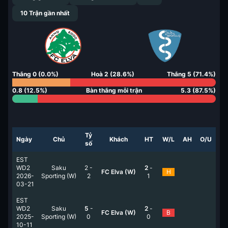
10
Trận gần nhất
Thắng
0
(
0.0
%)
Hoà
2
(
28.6
%)
Thắng
5
(
71.4
%)
0.8
(
12.5
%)
Bàn thắng mỗi trận
5.3
(
87.5
%)
Tỷ
Ngày
Chủ
Khách
HT
W/L
AH
O/U
số
EST
WD2
Saku
2
-
2
-
FC Elva (W)
H
2026-
Sporting (W)
2
1
03-21
EST
WD2
Saku
5
-
2
-
FC Elva (W)
B
2025-
Sporting (W)
0
0
10-11