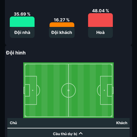
48.04
%
35.69
%
16.27
%
Đội nhà
Đội khách
Hoà
Đội hình
Chủ
Khách
Cầu thủ dự bị