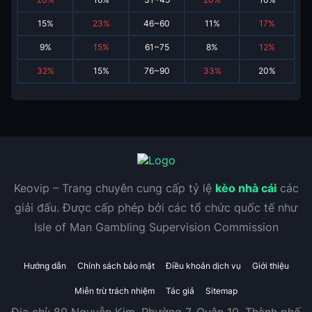
15
%
23
%
46~60
11
%
17
%
9
%
15
%
61~75
8
%
12
%
32
%
15
%
76~90
33
%
20
%
Keovip – Trang chuyên cung cấp tỷ lệ
kèo nhà cái
các
giải đấu. Được cấp phép bởi các tổ chức quốc tế như
Isle of Man Gambling Supervision Commission
Hướng dẫn
Chính sách bảo mật
Điều khoản dịch vụ
Giới thiệu
Miễn trừ trách nhiệm
Tác giả
Sitemap