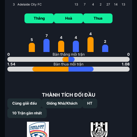
3
Adelaide City FC
13
7
4
2
27
14
13
Thắng
Hoà
Thua
4
7
4
4
5
2
0
Bàn thắng mỗi trận
0
1.54
Bàn thua mỗi trận
1.08
THÀNH TÍCH ĐỐI ĐẦU
Cùng giải đấu
Giống Nhà/Khách
HT
10
Trận gần nhất