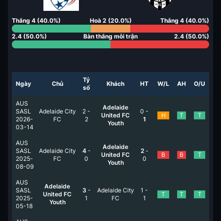
Thắng
4
(
40.0
%)
Hoà
2
(
20.0
%)
Thắng
4
(
40.0
%)
2.4
(
50.0
%)
Bàn thắng mỗi trận
2.4
(
50.0
%)
Tỷ
Ngày
Chủ
Khách
HT
W/L
AH
O/U
số
AUS
Adelaide
SASL
Adelaide City
2
-
0
-
United FC
H
T
T
2026-
FC
2
1
Youth
03-14
AUS
Adelaide
SASL
Adelaide City
4
-
2
-
United FC
B
B
T
2025-
FC
0
0
Youth
08-09
AUS
Adelaide
SASL
3
-
Adelaide City
1
-
United FC
T
T
T
2025-
1
FC
1
Youth
05-18