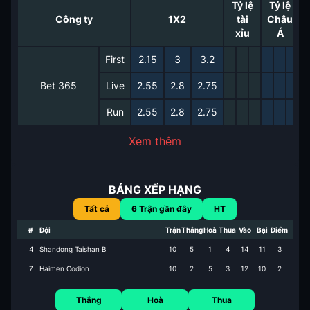
Tỷ lệ
Tỷ lệ
Công ty
1X2
tài
Châu
xỉu
Á
First
2.15
3
3.2
Bet 365
Live
2.55
2.8
2.75
Run
2.55
2.8
2.75
Xem thêm
BẢNG XẾP HẠNG
Tất cả
6
Trận gần đây
HT
#
Đội
Trận
Thắng
Hoà
Thua
Vào
Bại
Điểm
4
Shandong Taishan B
10
5
1
4
14
11
3
7
Haimen Codion
10
2
5
3
12
10
2
Thắng
Hoà
Thua