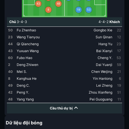
43
48
8
19
53
Chủ
3-4-3
4-4-2
Khách
50
Fu Zhenhao
Gongbo Xie
22
23
Wang Tianyou
Sun Qinan
12
44
Qi Qiancheng
Hang Yu
23
43
Yuxuan Wang
Bai Xianyi
17
60
Fubo Hao
Cheng Y.
53
2
Deng Zhiwen
Dai Yuanji
59
40
Mei S.
Chen Weijing
21
8
Kanghua He
Yin Hanlong
6
49
Deng C.
Lei Zheng
19
42
Peng Y.
Zhou Xianfeng
51
48
Yang Yang
Pei Guoguang
11
Cầu thủ dự bị
Dữ liệu đội bóng