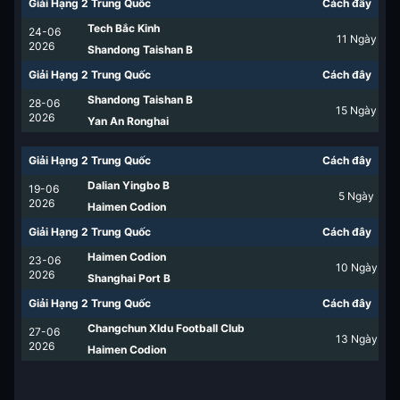
Giải Hạng 2 Trung Quốc
Cách đây
Tech Bắc Kinh
24-06
11
Ngày
2026
Shandong Taishan B
Giải Hạng 2 Trung Quốc
Cách đây
Shandong Taishan B
28-06
15
Ngày
2026
Yan An Ronghai
Giải Hạng 2 Trung Quốc
Cách đây
Dalian Yingbo B
19-06
5
Ngày
2026
Haimen Codion
Giải Hạng 2 Trung Quốc
Cách đây
Haimen Codion
23-06
10
Ngày
2026
Shanghai Port B
Giải Hạng 2 Trung Quốc
Cách đây
Changchun XIdu Football Club
27-06
13
Ngày
2026
Haimen Codion