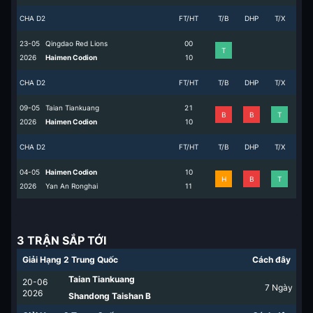
CHA D2
FT/HT
T/B
DHP
T/X
23-05
Qingdao Red Lions
0
0
T
2026
Haimen Codion
1
0
CHA D2
FT/HT
T/B
DHP
T/X
09-05
Taian Tiankuang
2
1
B
B
T
2026
Haimen Codion
1
0
CHA D2
FT/HT
T/B
DHP
T/X
04-05
Haimen Codion
1
0
H
B
T
2026
Yan An Ronghai
1
1
3 TRẬN SẮP TỚI
Giải Hạng 2 Trung Quốc
Cách đây
Taian Tiankuang
20-06
7
Ngày
2026
Shandong Taishan B