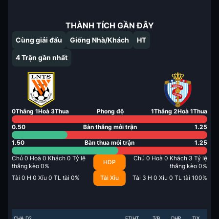
THÀNH TÍCH GẦN ĐÂY
Cùng giải đấu
Giống Nhà/Khách
HT
4
Trận gần nhất
0
Thắng
1
Hoà
3
Thua
Phong độ
1
Thắng
2
Hoà
1
Thua
0.50
Bàn thắng mỗi trận
1.25
1.50
Bàn thua mỗi trận
1.25
Chủ
0
Hoà
0
Khách
0
Tỷ lệ
Chủ
0
Hoà
0
Khách
3
Tỷ lệ
HDP
thắng kèo
0
%
thắng kèo
0
%
Tài
0
H
0
Xỉu
0
TL tài
0
%
Tài Xỉu
Tài
3
H
0
Xỉu
0
TL tài
100
%
CHA D2
FT/HT
T/B
DHP
T/X