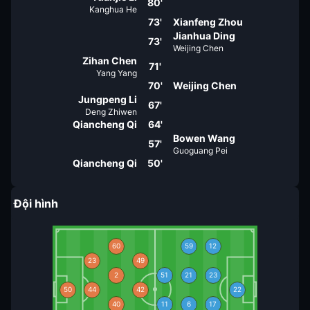
80'
Kanghua He
73'
Xianfeng Zhou
Jianhua Ding
73'
Weijing Chen
Zihan Chen
71'
Yang Yang
70'
Weijing Chen
Jungpeng Li
67'
Deng Zhiwen
Qiancheng Qi
64'
Bowen Wang
57'
Guoguang Pei
Qiancheng Qi
50'
Đội hình
60
59
12
23
49
2
51
21
23
50
44
42
22
40
11
6
17