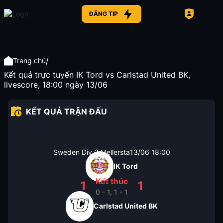
ĐĂNG TIP
/
Trang chủ
Kết quả trực tuyến IK Tord vs Carlstad United BK,
livescore, 18:00 ngày 13/06
KẾT QUẢ TRẬN ĐẤU
Sweden Div 3 Mellersta
13/06
18:00
IK Tord
Kết thúc
1
1
0 - 1, 1 - 1
Carlstad United BK