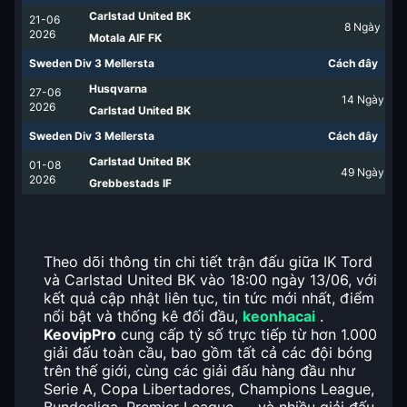
Carlstad United BK
21-06
8
Ngày
2026
Motala AIF FK
Sweden Div 3 Mellersta
Cách đây
Husqvarna
27-06
14
Ngày
2026
Carlstad United BK
Sweden Div 3 Mellersta
Cách đây
Carlstad United BK
01-08
49
Ngày
2026
Grebbestads IF
Theo dõi thông tin chi tiết trận đấu giữa IK Tord
và Carlstad United BK vào 18:00 ngày 13/06, với
kết quả cập nhật liên tục, tin tức mới nhất, điểm
nổi bật và thống kê đối đầu,
keonhacai
.
KeovipPro
cung cấp tỷ số trực tiếp từ hơn 1.000
giải đấu toàn cầu, bao gồm tất cả các đội bóng
trên thế giới, cùng các giải đấu hàng đầu như
Serie A, Copa Libertadores, Champions League,