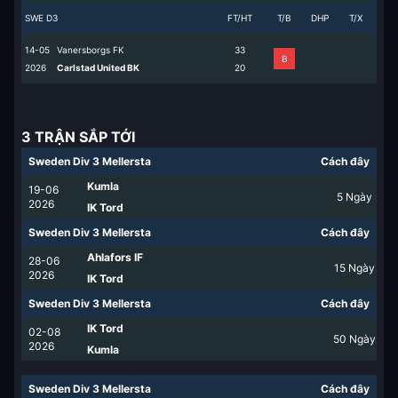
SWE D3
FT/HT
T/B
DHP
T/X
14-05
Vanersborgs FK
3
3
B
2026
Carlstad United BK
2
0
3 TRẬN SẮP TỚI
Sweden Div 3 Mellersta
Cách đây
Kumla
19-06
5
Ngày
2026
IK Tord
Sweden Div 3 Mellersta
Cách đây
Ahlafors IF
28-06
15
Ngày
2026
IK Tord
Sweden Div 3 Mellersta
Cách đây
IK Tord
02-08
50
Ngày
2026
Kumla
Sweden Div 3 Mellersta
Cách đây