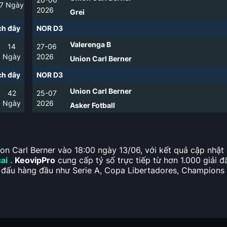
7
Ngày
2026
Grei
h đây
NOR D3
Valerenga B
14
27-06
Ngày
2026
Union Carl Berner
h đây
NOR D3
Union Carl Berner
42
25-07
Ngày
2026
Asker Fotball
on Carl Berner vào 18:00 ngày 13/06, với kết quả cập nhật li
ai
.
KeovipPro
cung cấp tỷ số trực tiếp từ hơn 1.000 giải đ
ải đấu hàng đầu như Serie A, Copa Libertadores, Champions