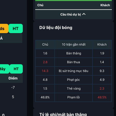
Chủ
Khách
Cầu thủ dự bị
Dữ liệu đội bóng
ds
HT
 Á
Chủ
10 trận gần nhất
Khách
1.6
Bàn thắng
1.9
2.8
Bàn thua
1.4
đây
HT
14.3
Bị sút trúng mục tiêu
9.3
i
Điểm
4.8
Phạt góc
4.9
-7
1.5
Thẻ vàng
2.3
5
46.8%
Phạm lỗi
48.5%
Tỷ lệ ghi/mất bàn thắng
0