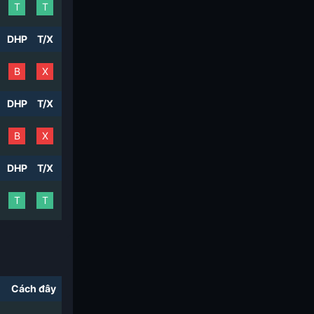
T
T
DHP
T/X
B
X
DHP
T/X
B
X
DHP
T/X
T
T
Cách đây