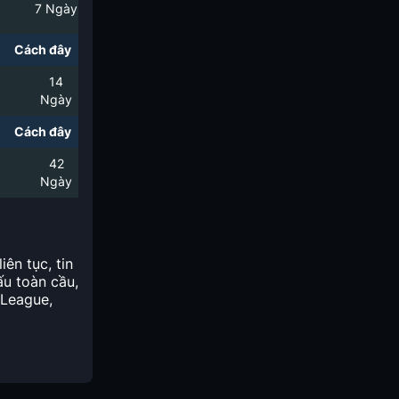
7
Ngày
Cách đây
14
Ngày
Cách đây
42
Ngày
ên tục, tin
ấu toàn cầu,
 League,