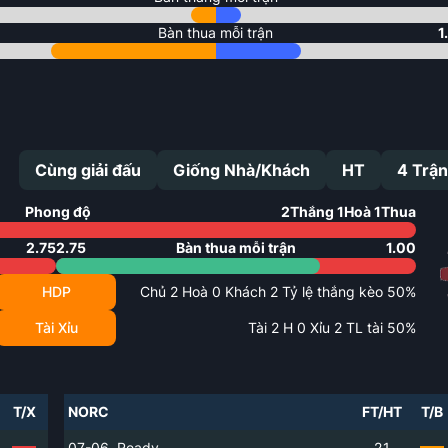
Bàn thua mỗi trận
1
Cùng giải đấu
Giống Nhà/Khách
HT
4
Trận
Phong độ
2
Thắng
1
Hoà
1
Thua
2.75
2.75
Bàn thua mỗi trận
1.00
HDP
Chủ
2
Hoà
0
Khách
2
Tỷ lệ thắng kèo
50
%
Tài Xỉu
Tài
2
H
0
Xỉu
2
TL tài
50
%
T/X
NORC
FT/HT
T/B
07-06
Ready
2
1