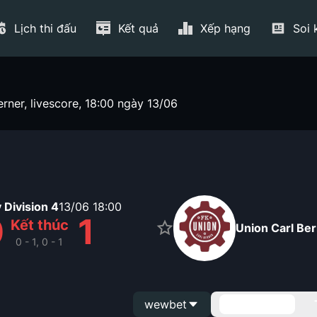
Lịch thi đấu
Kết quả
Xếp hạng
Soi 
rner, livescore, 18:00 ngày 13/06
Division 4
13/06
18:00
0
1
Kết thúc
Union Carl Be
0 - 1, 0 - 1
wewbet
Handicap