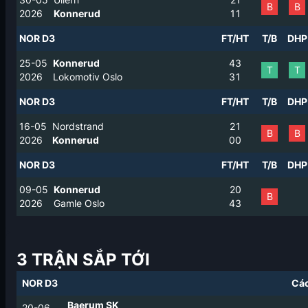
B
B
2026
Konnerud
1
1
NOR D3
FT/HT
T/B
DHP
25-05
Konnerud
4
3
T
T
2026
Lokomotiv Oslo
3
1
NOR D3
FT/HT
T/B
DHP
16-05
Nordstrand
2
1
B
B
2026
Konnerud
0
0
NOR D3
FT/HT
T/B
DHP
09-05
Konnerud
2
0
B
2026
Gamle Oslo
4
3
3 TRẬN SẮP TỚI
NOR D3
Các
Baerum SK
20-06