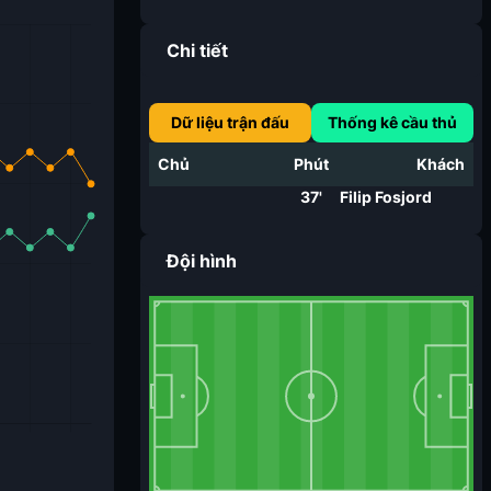
Chi tiết
Dữ liệu trận đấu
Thống kê cầu thủ
Chủ
Phút
Khách
37'
Filip Fosjord
Đội hình