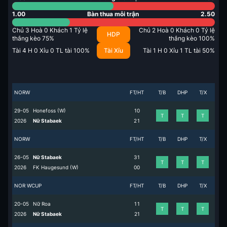
1.00
Bàn thua mỗi trận
2.50
Chủ
3
Hoà
0
Khách
1
Tỷ lệ
Chủ
2
Hoà
0
Khách
0
Tỷ lệ
HDP
thắng kèo
75
%
thắng kèo
100
%
Tài
4
H
0
Xỉu
0
TL tài
100
%
Tài Xỉu
Tài
1
H
0
Xỉu
1
TL tài
50
%
NORW
FT/HT
T/B
DHP
T/X
29-05
Honefoss (W)
1
0
T
T
T
2026
Nữ Stabaek
2
1
NORW
FT/HT
T/B
DHP
T/X
26-05
Nữ Stabaek
3
1
T
T
T
2026
FK Haugesund (W)
0
0
NOR WCUP
FT/HT
T/B
DHP
T/X
20-05
Nữ Roa
1
1
T
T
T
2026
Nữ Stabaek
2
1