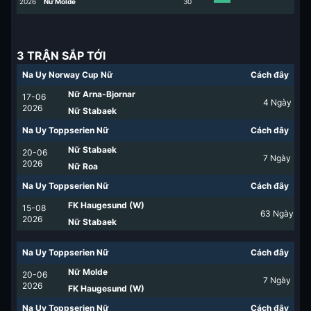
2026
Nữ Molde
3
0
3 TRẬN SẮP TỚI
Na Uy Norway Cup Nữ
Cách đây
Nữ Arna-Bjornar
17-06
4
Ngày
2026
Nữ Stabaek
Na Uy Toppserien Nữ
Cách đây
Nữ Stabaek
20-06
7
Ngày
2026
Nữ Roa
Na Uy Toppserien Nữ
Cách đây
FK Haugesund (W)
15-08
63
Ngày
2026
Nữ Stabaek
Na Uy Toppserien Nữ
Cách đây
Nữ Molde
20-06
7
Ngày
2026
FK Haugesund (W)
Na Uy Toppserien Nữ
Cách đây