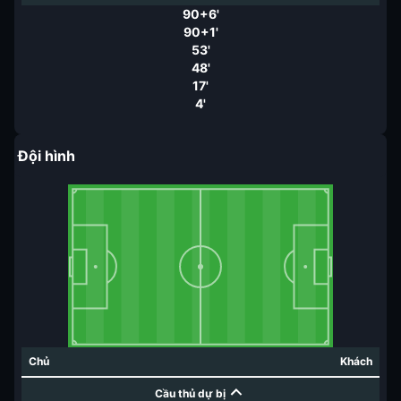
90+6'
90+1'
53'
48'
17'
4'
Đội hình
Chủ
Khách
Cầu thủ dự bị