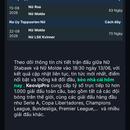
Nữ Roa
15-08
63
Ngày
2026
Nữ Molde
Na Uy Toppserien Nữ
Cách đây
Nữ Molde
22-08
70
Ngày
2026
Nữ LSK Kvinner
Theo dõi thông tin chi tiết trận đấu giữa Nữ
Stabaek và Nữ Molde vào 18:30 ngày 13/06, với
kết quả cập nhật liên tục, tin tức mới nhất, điểm
nổi bật và thống kê đối đầu,
kèo nhà cái hôm
nay
.
KeovipPro
cung cấp tỷ số trực tiếp từ hơn
1.000 giải đấu toàn cầu, bao gồm tất cả các đội
bóng trên thế giới, cùng các giải đấu hàng đầu
như Serie A, Copa Libertadores, Champions
League, Bundesliga, Premier League,… và nhiều
giải đấu khác.