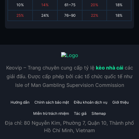
10
%
14
%
61~75
20
%
18
%
25
%
24
%
76~90
22
%
18
%
Keovip – Trang chuyên cung cấp tỷ lệ
kèo nhà cái
các
giải đấu. Được cấp phép bởi các tổ chức quốc tế như
Isle of Man Gambling Supervision Commission
Hướng dẫn
Chính sách bảo mật
Điều khoản dịch vụ
Giới thiệu
Miễn trừ trách nhiệm
Tác giả
Sitemap
Địa chỉ:
80 Nguyễn Kim, Phường 7, Quận 10, Thành phố
Hồ Chí Minh, Vietnam