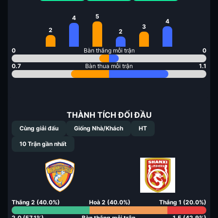
5
4
4
3
2
2
0
Bàn thắng mỗi trận
0
0.7
Bàn thua mỗi trận
1.1
THÀNH TÍCH ĐỐI ĐẦU
Cùng giải đấu
Giống Nhà/Khách
HT
10
Trận gần nhất
Thắng
2
(
40.0
%)
Hoà
2
(
40.0
%)
Thắng
1
(
20.0
%)
2.0
(
57.1
%)
Bàn thắng mỗi trận
1.5
(
42.9
%)