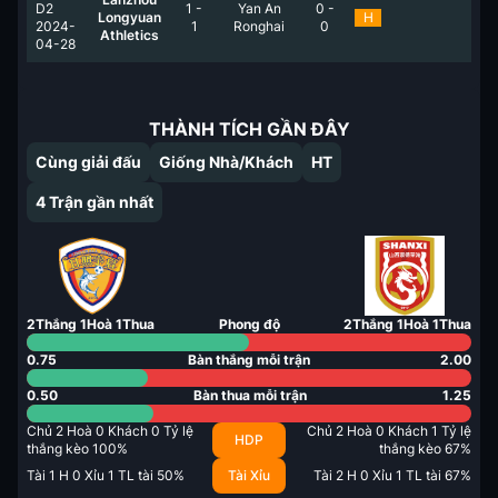
D2
1
-
Yan An
0
-
Longyuan
H
2024-
1
Ronghai
0
Athletics
04-28
THÀNH TÍCH GẦN ĐÂY
Cùng giải đấu
Giống Nhà/Khách
HT
4
Trận gần nhất
2
Thắng
1
Hoà
1
Thua
Phong độ
2
Thắng
1
Hoà
1
Thua
0.75
Bàn thắng mỗi trận
2.00
0.50
Bàn thua mỗi trận
1.25
Chủ
2
Hoà
0
Khách
0
Tỷ lệ
Chủ
2
Hoà
0
Khách
1
Tỷ lệ
HDP
thắng kèo
100
%
thắng kèo
67
%
Tài
1
H
0
Xỉu
1
TL tài
50
%
Tài Xỉu
Tài
2
H
0
Xỉu
1
TL tài
67
%