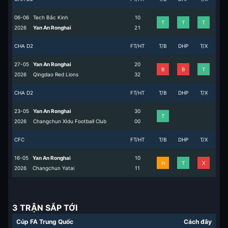
06-06
Tech Bắc Kinh
1
0
T
T
T
2026
Yan An Ronghai
2
1
CHA D2
FT/HT
T/B
DHP
T/X
27-05
Yan An Ronghai
2
0
B
B
T
2026
Qingdao Red Lions
3
2
CHA D2
FT/HT
T/B
DHP
T/X
23-05
Yan An Ronghai
3
0
T
2026
Changchun XIdu Football Club
0
0
CFC
FT/HT
T/B
DHP
T/X
16-05
Yan An Ronghai
1
0
H
T
X
2026
Changchun Yatai
1
1
3 TRẬN SẮP TỚI
Cúp FA Trung Quốc
Cách đây