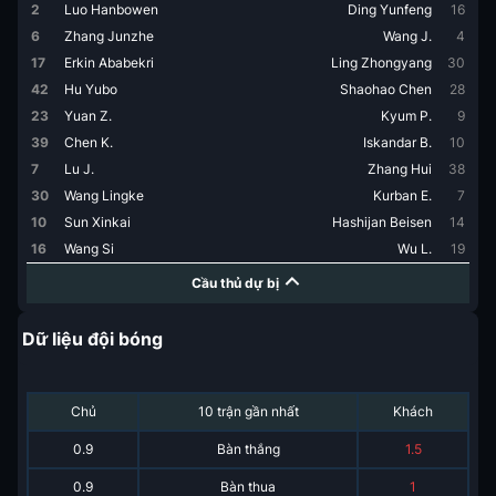
2
Luo Hanbowen
Ding Yunfeng
16
6
Zhang Junzhe
Wang J.
4
17
Erkin Ababekri
Ling Zhongyang
30
42
Hu Yubo
Shaohao Chen
28
23
Yuan Z.
Kyum P.
9
39
Chen K.
Iskandar B.
10
7
Lu J.
Zhang Hui
38
30
Wang Lingke
Kurban E.
7
10
Sun Xinkai
Hashijan Beisen
14
16
Wang Si
Wu L.
19
Cầu thủ dự bị
Dữ liệu đội bóng
Chủ
10 trận gần nhất
Khách
0.9
Bàn thắng
1.5
0.9
Bàn thua
1