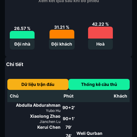
Xem kết quả sau khi bỏ phiếu
42.22
%
31.21
%
26.57
%
Đội nhà
Đội khách
Hoà
Chi tiết
Dữ liệu trận đấu
Thống kê cầu thủ
Chủ
Phút
Khách
Abdulla Abdurahman
90+2'
Yubo Hu
Xiaolong Zhao
90+1'
Jianchen Lu
Kerui Chen
79'
Weli Qurban
74'