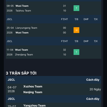
09-05
Wuxi Team
3
1
T
2026
Taizhou Team
1
0
JSCL
FT/HT
T/B
DHP
T/X
25-04
Lianyungang Team
0
0
H
2026
Wuxi Team
0
0
JSCL
FT/HT
T/B
DHP
T/X
11-04
Wuxi Team
3
2
T
2026
Zhenjiang Team
1
0
3 TRẬN SẮP TỚI
JSCL
Cách đây
Xuzhou Team
04-07
20
Ngày
2026
Nanjing Team
JSCL
Cách đây
Yangzhou Team
25-07