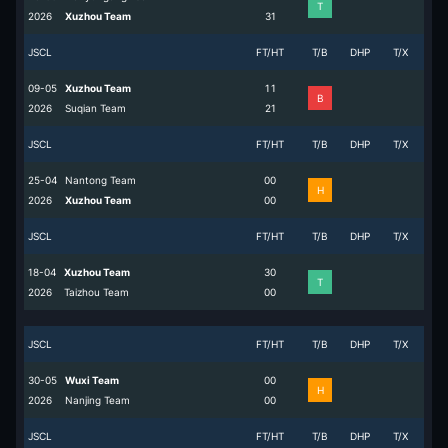
T
2026
Xuzhou Team
3
1
JSCL
FT/HT
T/B
DHP
T/X
09-05
Xuzhou Team
1
1
B
2026
Suqian Team
2
1
JSCL
FT/HT
T/B
DHP
T/X
25-04
Nantong Team
0
0
H
2026
Xuzhou Team
0
0
JSCL
FT/HT
T/B
DHP
T/X
18-04
Xuzhou Team
3
0
T
2026
Taizhou Team
0
0
JSCL
FT/HT
T/B
DHP
T/X
30-05
Wuxi Team
0
0
H
2026
Nanjing Team
0
0
JSCL
FT/HT
T/B
DHP
T/X