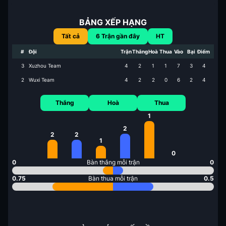
BẢNG XẾP HẠNG
Tất cả
6
Trận gần đây
HT
#
Đội
Trận
Thắng
Hoà
Thua
Vào
Bại
Điểm
3
Xuzhou Team
4
2
1
1
7
3
4
2
Wuxi Team
4
2
2
0
6
2
4
Thắng
Hoà
Thua
1
2
2
2
1
0
0
Bàn thắng mỗi trận
0
0.75
Bàn thua mỗi trận
0.5