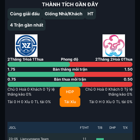
THÀNH TÍCH GẦN ĐÂY
Cùng giải đấu
Giống Nhà/Khách
HT
4
Trận gần nhất
2
Thắng
1
Hoà
1
Thua
Phong độ
2
Thắng
2
Hoà
0
Thua
1.75
Bàn thắng mỗi trận
1.50
0.75
Bàn thua mỗi trận
0.50
Chủ
0
Hoà
0
Khách
0
Tỷ lệ
Chủ
0
Hoà
0
Khách
0
Tỷ lệ
HDP
thắng kèo
0
%
thắng kèo
0
%
Tài
0
H
0
Xỉu
0
TL tài
0
%
Tài Xỉu
Tài
0
H
0
Xỉu
0
TL tài
0
%
JSCL
FT/HT
T/B
DHP
T/X
23-05
Lianyungang Team
1
1