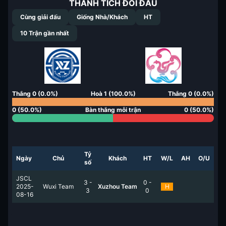
THÀNH TÍCH ĐỐI ĐẦU
Cùng giải đấu
Giống Nhà/Khách
HT
10
Trận gần nhất
Thắng
0
(
0.0
%)
Hoà
1
(
100.0
%)
Thắng
0
(
0.0
%)
0
(
50.0
%)
Bàn thắng mỗi trận
0
(
50.0
%)
Tỷ
Ngày
Chủ
Khách
HT
W/L
AH
O/U
số
JSCL
3
-
0
-
2025-
Wuxi Team
Xuzhou Team
H
3
0
08-16