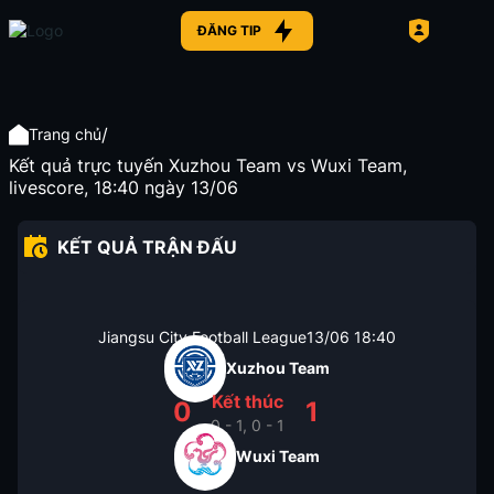
ĐĂNG TIP
/
Trang chủ
Kết quả trực tuyến Xuzhou Team vs Wuxi Team,
livescore, 18:40 ngày 13/06
KẾT QUẢ TRẬN ĐẤU
Jiangsu City Football League
13/06
18:40
Xuzhou Team
Kết thúc
0
1
0 - 1, 0 - 1
Wuxi Team