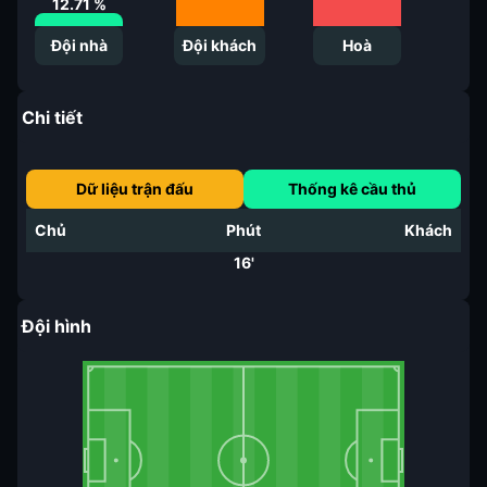
12.71
%
Đội nhà
Đội khách
Hoà
Chi tiết
Dữ liệu trận đấu
Thống kê cầu thủ
Chủ
Phút
Khách
16'
Đội hình