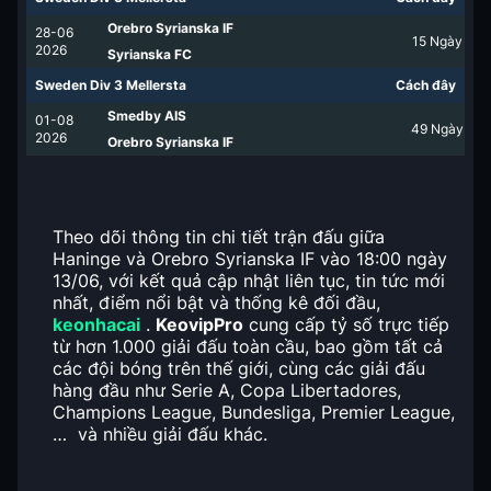
Orebro Syrianska IF
28-06
15
Ngày
2026
Syrianska FC
Sweden Div 3 Mellersta
Cách đây
Smedby AIS
01-08
49
Ngày
2026
Orebro Syrianska IF
Theo dõi thông tin chi tiết trận đấu giữa
Haninge và Orebro Syrianska IF vào 18:00 ngày
13/06, với kết quả cập nhật liên tục, tin tức mới
nhất, điểm nổi bật và thống kê đối đầu,
keonhacai
.
KeovipPro
cung cấp tỷ số trực tiếp
từ hơn 1.000 giải đấu toàn cầu, bao gồm tất cả
các đội bóng trên thế giới, cùng các giải đấu
hàng đầu như Serie A, Copa Libertadores,
Champions League, Bundesliga, Premier League,
… và nhiều giải đấu khác.