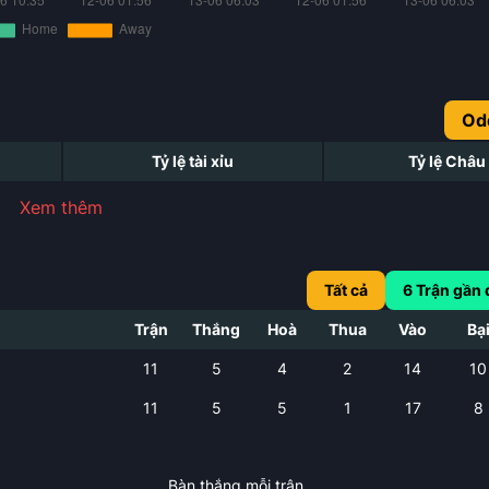
Od
Tỷ lệ tài xỉu
Tỷ lệ Châu
Xem thêm
Tất cả
6
Trận gần 
Trận
Thắng
Hoà
Thua
Vào
Bạ
11
5
4
2
14
10
11
5
5
1
17
8
Bàn thắng mỗi trận