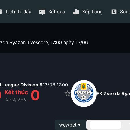
Lịch thi đấu
Kết quả
Xếp hạng
Soi 
zda Ryazan, livescore, 17:00 ngày 13/06
 League Division B
13/06
17:00
0
0
Kết thúc
FK Zvezda Ry
0 - 0, 0 - 0
wewbet
Handicap