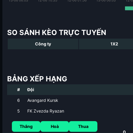
SO SÁNH KÈO TRỰC TUYẾN
Công ty
1X2
BẢNG XẾP HẠNG
#
Đội
6
Avangard Kursk
5
FK Zvezda Ryazan
Thắng
Hoà
Thua
0