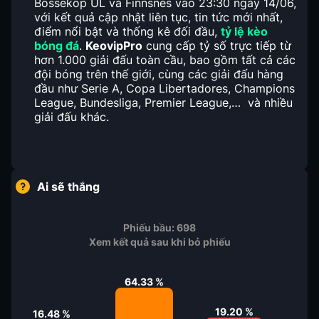
Bossekop UL và Finnsnes vào 23:30 ngày 14/06,
với kết quả cập nhật liên tục, tin tức mới nhất,
điểm nổi bật và thống kê đối đầu,
tỷ lệ kèo
bóng đá
.
KeovipPro
cung cấp tỷ số trực tiếp từ
hơn 1.000 giải đấu toàn cầu, bao gồm tất cả các
đội bóng trên thế giới, cùng các giải đấu hàng
đầu như Serie A, Copa Libertadores, Champions
League, Bundesliga, Premier League,… và nhiều
giải đấu khác.
Ai sẽ thắng
Phiếu bầu:
698
Xem kết quả sau khi bỏ phiếu
64.33
%
19.20
%
16.48
%