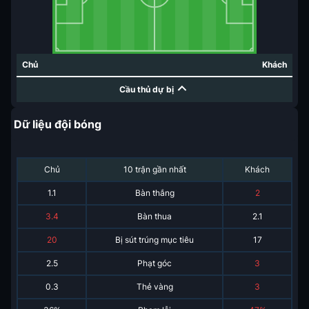
Chủ
Khách
Cầu thủ dự bị
Dữ liệu đội bóng
Chủ
10 trận gần nhất
Khách
1.1
Bàn thắng
2
3.4
Bàn thua
2.1
20
Bị sút trúng mục tiêu
17
2.5
Phạt góc
3
0.3
Thẻ vàng
3