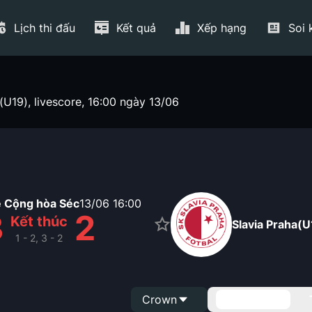
Lịch thi đấu
Kết quả
Xếp hạng
Soi 
(U19), livescore, 16:00 ngày 13/06
 Cộng hòa Séc
13/06
16:00
3
2
Kết thúc
Slavia Praha(U
1 - 2, 3 - 2
Crown
Handicap