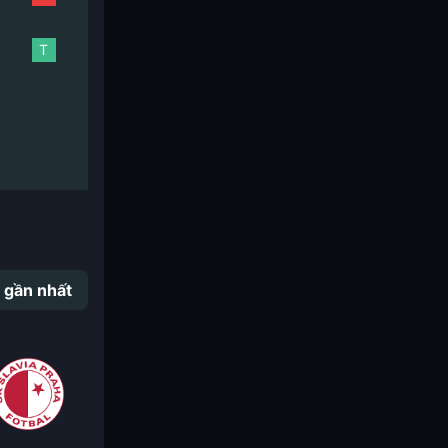
T
 gần nhất