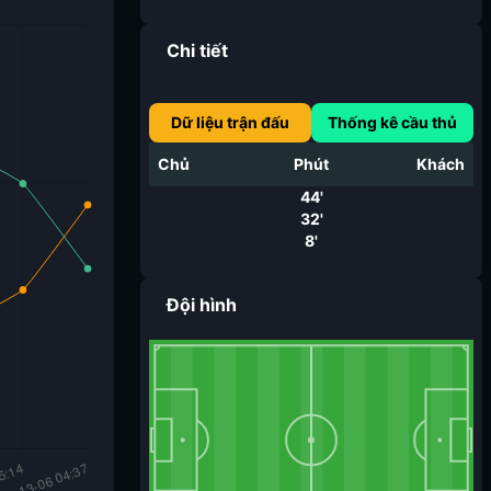
Chi tiết
Dữ liệu trận đấu
Thống kê cầu thủ
Chủ
Phút
Khách
44'
32'
8'
Đội hình