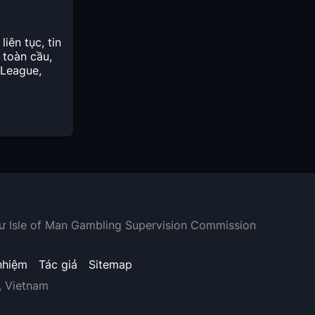
iên tục, tin
 toàn cầu,
 League,
hư Isle of Man Gambling Supervision Commission
nhiệm
Tác giả
Sitemap
, Vietnam