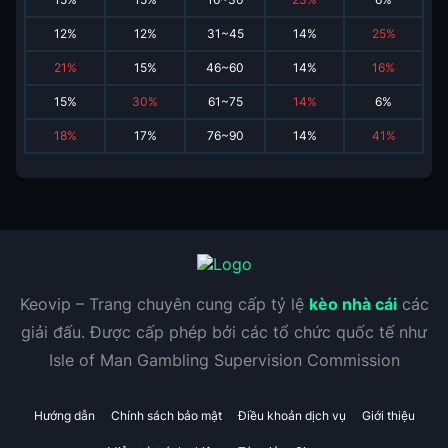
12
%
12
%
31~45
14
%
25
%
21
%
15
%
46~60
14
%
16
%
15
%
30
%
61~75
14
%
6
%
18
%
17
%
76~90
14
%
41
%
Keovip – Trang chuyên cung cấp tỷ lệ
kèo nhà cái
các
giải đấu. Được cấp phép bởi các tổ chức quốc tế như
Isle of Man Gambling Supervision Commission
Hướng dẫn
Chính sách bảo mật
Điều khoản dịch vụ
Giới thiệu