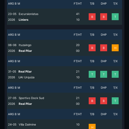
ARG B M
FT/HT
T/B
DHP
T/X
23-05
Excursionistas
4
1
B
B
T
2026
Liniers
1
0
ARG B M
FT/HT
T/B
DHP
T/X
06-06
Ituzaingo
2
0
B
B
H
2026
Real Pilar
0
0
ARG B M
FT/HT
T/B
DHP
T/X
31-05
Real Pilar
2
1
T
T
T
2026
UAI Urquiza
1
0
ARG B M
FT/HT
T/B
DHP
T/X
27-05
Sportivo Dock Sud
2
1
B
B
T
2026
Real Pilar
0
0
ARG B M
FT/HT
T/B
DHP
T/X
24-05
Villa Dalmine
1
0
H